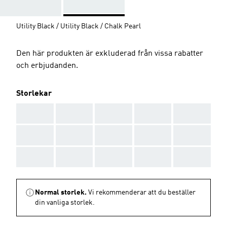
Utility Black / Utility Black / Chalk Pearl
Den här produkten är exkluderad från vissa rabatter
och erbjudanden.
Storlekar
AAA
AAA
AAA
AAA
AAA
AAA
AAA
AAA
AAA
AAA
AAA
AAA
AAA
AAA
AAA
Normal storlek.
Vi rekommenderar att du beställer
din vanliga storlek.