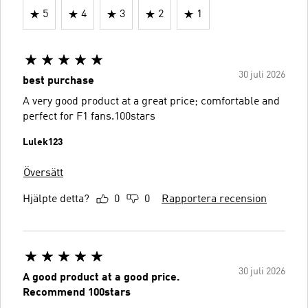
5
4
3
2
1
30 juli 2026
best purchase
A very good product at a great price; comfortable and
perfect for F1 fans.100stars
Lulek123
Översätt
Hjälpte detta?
0
0
Rapportera recension
30 juli 2026
A good product at a good price.
Recommend 100stars