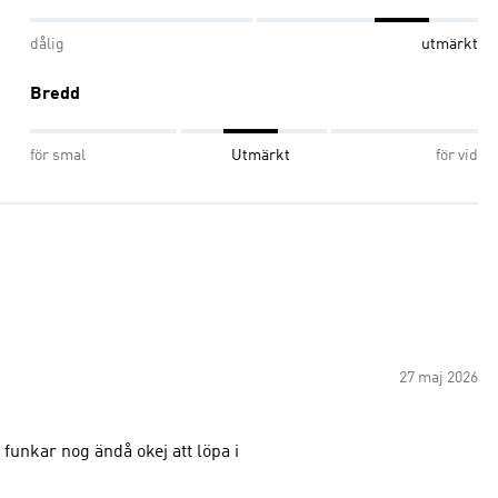
dålig
utmärkt
Bredd
för smal
Utmärkt
för vid
27 maj 2026
r funkar nog ändå okej att löpa i