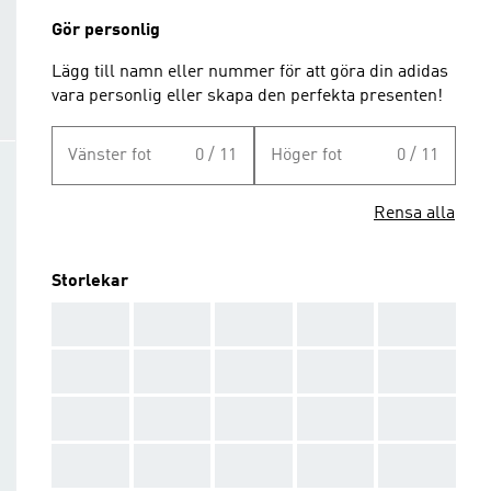
Gör personlig
Lägg till namn eller nummer för att göra din adidas
vara personlig eller skapa den perfekta presenten!
Vänster fot
0 / 11
Höger fot
0 / 11
Rensa alla
Storlekar
AAA
AAA
AAA
AAA
AAA
AAA
AAA
AAA
AAA
AAA
AAA
AAA
AAA
AAA
AAA
AAA
AAA
AAA
AAA
AAA