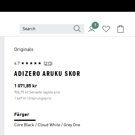
1
Originals
4.7
(215)
ADIZERO ARUKU SKOR
Aktuellt pris
1 071,85 kr
906,95 kr Senaste lägsta pris
1 649 kr Ursprungspris
Färger
Core Black / Cloud White / Grey One