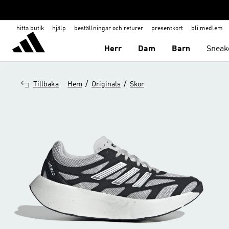
hitta butik
hjälp
beställningar och returer
presentkort
bli medlem
Herr
Dam
Barn
Sneak
/
/
Tillbaka
Hem
Originals
Skor