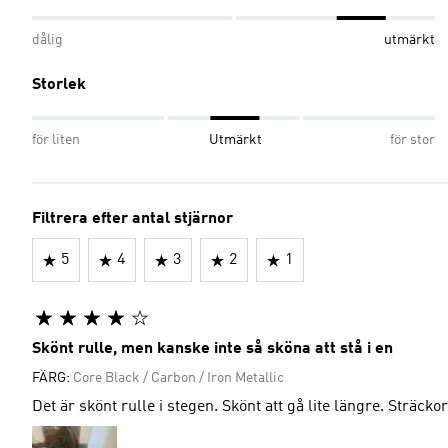
dålig
utmärkt
Storlek
för liten
Utmärkt
för stor
Filtrera efter antal stjärnor
5
4
3
2
1
Skönt rulle, men kanske inte så sköna att stå i en
FÄRG:
Core Black / Carbon / Iron Metallic
Det är skönt rulle i stegen. Skönt att gå lite längre. Sträcko