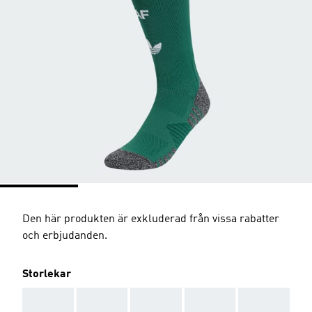
Den här produkten är exkluderad från vissa rabatter
och erbjudanden.
Storlekar
AAA
AAA
AAA
AAA
AAA