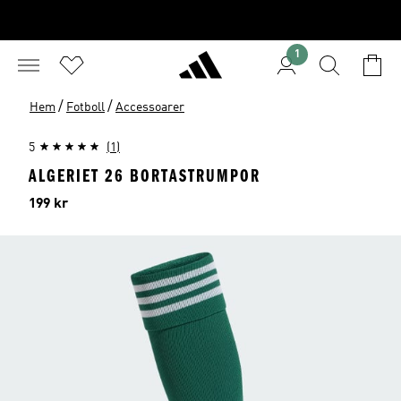
1
/
/
Hem
Fotboll
Accessoarer
5
(1)
ALGERIET 26 BORTASTRUMPOR
Pris
199 kr