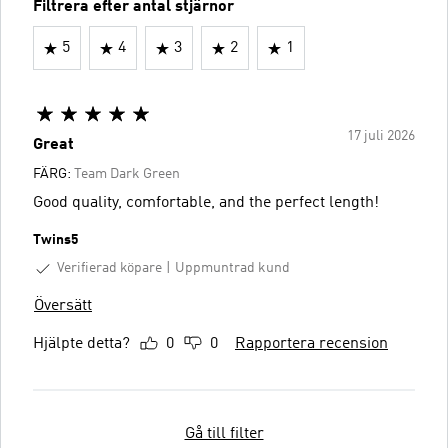
Filtrera efter antal stjärnor
5
4
3
2
1
17 juli 2026
Great
FÄRG:
Team Dark Green
Good quality, comfortable, and the perfect length!
Twins5
Verifierad köpare
Uppmuntrad kund
Översätt
Hjälpte detta?
0
0
Rapportera recension
Gå till filter