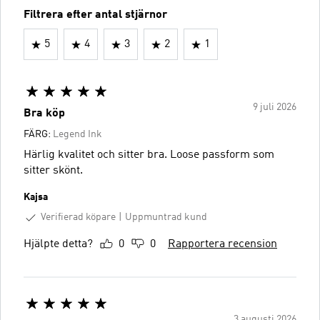
Filtrera efter antal stjärnor
5
4
3
2
1
9 juli 2026
Bra köp
FÄRG:
Legend Ink
Härlig kvalitet och sitter bra. Loose passform som
sitter skönt.
Kajsa
Verifierad köpare
Uppmuntrad kund
Hjälpte detta?
0
0
Rapportera recension
3 augusti 2026