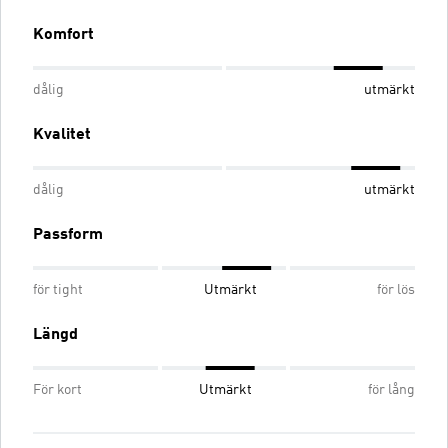
Komfort
dålig
utmärkt
Kvalitet
dålig
utmärkt
Passform
för tight
Utmärkt
för lös
Längd
För kort
Utmärkt
för lång