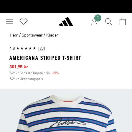
1
/
/
Hem
Sportswear
Kläder
4.8
(23)
AMERICANA STRIPED T-SHIRT
Reapris
301,95 kr
549 kr Senaste lägsta pris
-45%
Rabatt
549 kr Ursprungspris