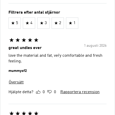
Filtrera efter antal stjärnor
5
4
3
2
1
1 augusti 2026
great undies ever
love the material and fat, veŕy comfortable and fresh
feeling.
mummyof2
Översätt
Hjälpte detta?
0
0
Rapportera recension