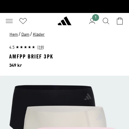
1
/
/
Hem
Dam
Kläder
4.5
(19)
AMFPP BRIEF 3PK
Pris
349 kr