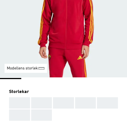
Modellens storlek
Storlekar
AAA
AAA
AAA
AAA
AAA
AAA
AAA