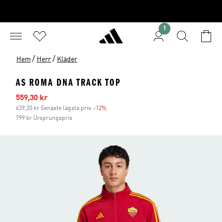
1
/
/
Hem
Herr
Kläder
AS ROMA DNA TRACK TOP
Reapris
559,30 kr
639,20 kr Senaste lägsta pris
-12%
Rabatt
799 kr Ursprungspris