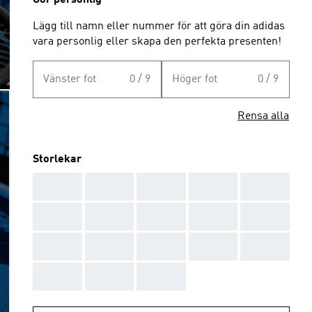
Gör personlig
Lägg till namn eller nummer för att göra din adidas
vara personlig eller skapa den perfekta presenten!
Vänster fot
0 / 9
Höger fot
0 / 9
Rensa alla
Storlekar
AAA
AAA
AAA
AAA
AAA
AAA
AAA
AAA
AAA
AAA
AAA
AAA
AAA
AAA
AAA
AAA
AAA
AAA