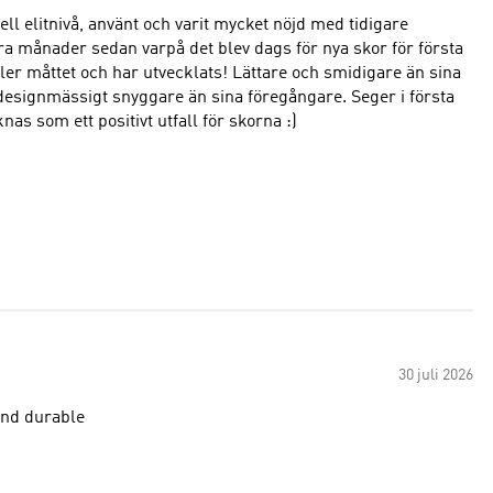
nell elitnivå, använt och varit mycket nöjd med tidigare
ra månader sedan varpå det blev dags för nya skor för första
ller måttet och har utvecklats! Lättare och smidigare än sina
 designmässigt snyggare än sina föregångare. Seger i första
 som ett positivt utfall för skorna :)
30 juli 2026
 and durable