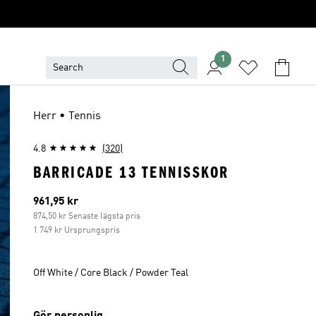
1
Herr • Tennis
4.8
(320)
BARRICADE 13 TENNISSKOR
Aktuellt pris
961,95 kr
874,50 kr Senaste lägsta pris
1 749 kr Ursprungspris
Off White / Core Black / Powder Teal