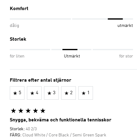
Komfort
dålig
utmärkt
Storlek
för liten
Utmärkt
för stor
Filtrera efter antal stjärnor
5
4
3
2
1
Snygga, bekväma och funktionella tennisskor
Storlek:
40 2/3
FÄRG:
Cloud White / Core Black / Semi Green Spark