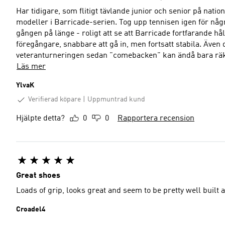
Har tidigare, som flitigt tävlande junior och senior på natio
modeller i Barricade-serien. Tog upp tennisen igen för någ
gången på länge - roligt att se att Barricade fortfarande hå
föregångare, snabbare att gå in, men fortsatt stabila. Även
veteranturneringen sedan "comebacken" kan ändå bara räknas
Läs mer
YlvaK
Verifierad köpare
Uppmuntrad kund
Hjälpte detta?
0
0
Rapportera recension
Great shoes
Loads of grip, looks great and seem to be pretty well built
Croadel4