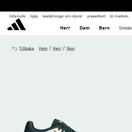
hitta butik
hjälp
beställningar och returer
presentkort
bli medlem
Herr
Dam
Barn
Sneak
/
/
Tillbaka
Hem
Herr
Skor