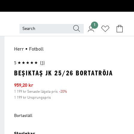
1
Herr • Fotboll
5
(1)
BEŞIKTAŞ JK 25/26 BORTATRÖJA
Reapris
959,20 kr
1 199 kr Senaste lägsta pris
-20%
Rabatt
1 199 kr Ursprungspris
Bortaställ