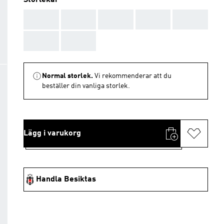
Storlekar
AAA
AAA
AAA
AAA
AAA
AAA
AAA
Normal storlek.
Vi rekommenderar att du
beställer din vanliga storlek.
Lägg i varukorg
Handla Besiktas