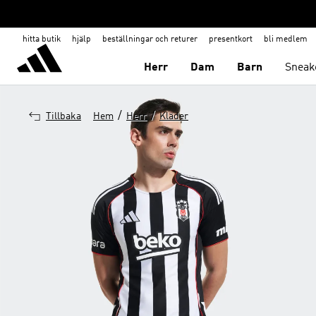
hitta butik
hjälp
beställningar och returer
presentkort
bli medlem
Herr
Dam
Barn
Sneak
/
/
Tillbaka
Hem
Herr
Kläder