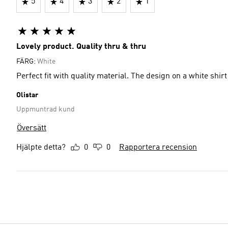
5
4
3
2
1
Lovely product. Quality thru & thru
FÄRG:
White
Perfect fit with quality material. The design on a white shirt
Olistar
Uppmuntrad kund
Översätt
Hjälpte detta?
0
0
Rapportera recension