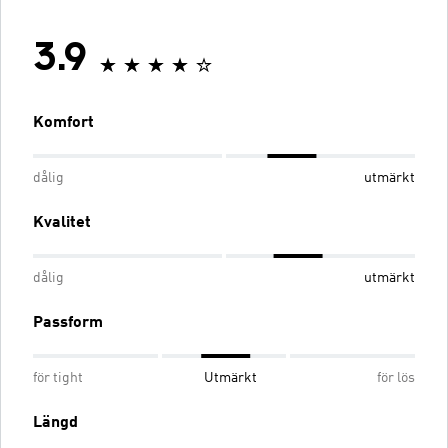
3.9
Komfort
dålig
utmärkt
Kvalitet
dålig
utmärkt
Passform
för tight
Utmärkt
för lös
Längd