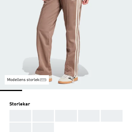
Modellens storlek
Storlekar
AAA
AAA
AAA
AAA
AAA
AAA
AAA