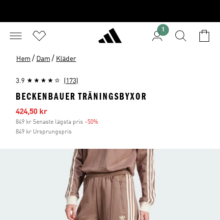
1
/
/
Hem
Dam
Kläder
3.9
(173)
BECKENBAUER TRÄNINGSBYXOR
Reapris
424,50 kr
849 kr Senaste lägsta pris
-50%
Rabatt
849 kr Ursprungspris