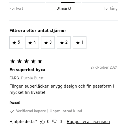
För kort
Utmärkt
för lång
Filtrera efter antal stjärnor
5
4
3
2
1
27 oktober 2024
En superhot byxa
FÄRG:
Purple Burst
Färgen superläcker, snygg design och fin passform i
mycket fin kvalitet
Rosa0
Verifierad köpare
Uppmuntrad kund
Hjälpte detta?
0
0
Rapportera recension