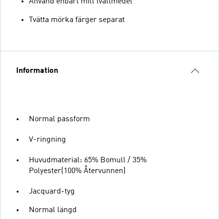
Använd enbart milt tvättmedel
Tvätta mörka färger separat
Information
Normal passform
V-ringning
Huvudmaterial: 65% Bomull / 35%
Polyester(100% Återvunnen)
Jacquard-tyg
Normal längd