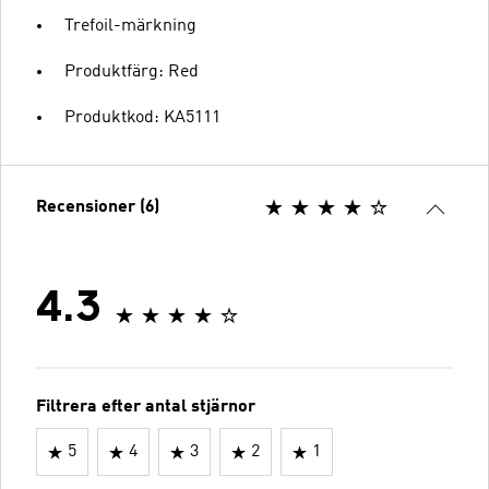
Trefoil-märkning
Produktfärg: Red
Produktkod: KA5111
Recensioner (6)
4.3
Filtrera efter antal stjärnor
5
4
3
2
1