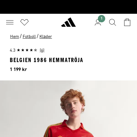
1
/
/
Hem
Fotboll
Kläder
4.3
(6)
BELGIEN 1986 HEMMATRÖJA
Pris
1 199 kr