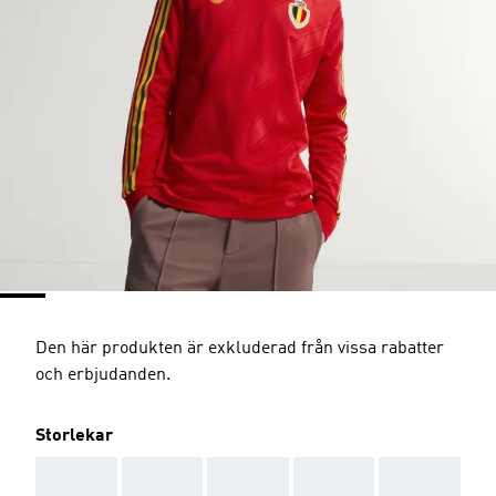
Den här produkten är exkluderad från vissa rabatter
och erbjudanden.
Storlekar
AAA
AAA
AAA
AAA
AAA