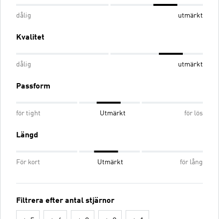
dålig
utmärkt
Kvalitet
dålig
utmärkt
Passform
för tight
Utmärkt
för lös
Längd
För kort
Utmärkt
för lång
Filtrera efter antal stjärnor