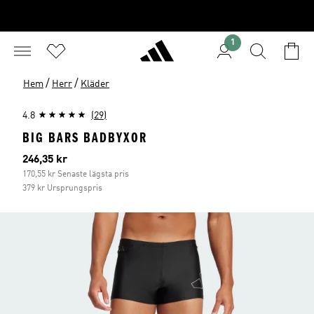
1
/
/
Hem
Herr
Kläder
4.8
(29)
BIG BARS BADBYXOR
Aktuellt pris
246,35 kr
170,55 kr Senaste lägsta pris
379 kr Ursprungspris