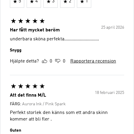
5
4
3
2
1
25 april 2026
Har fått mycket beröm
underbara sköna perfekta.............................
Snygg
Hjälpte detta?
0
0
Rapportera recension
18 februari 2025
Att det finns M/L
FÄRG:
Aurora Ink / Pink Spark
Perfekt storlek den känns som ett andra skinn
kommer att bli fler .
Guten