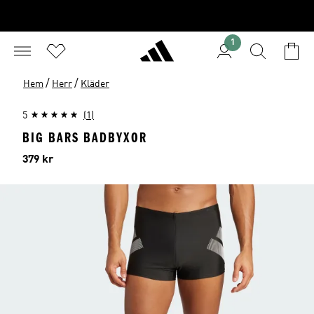
1
/
/
Hem
Herr
Kläder
5
(1)
BIG BARS BADBYXOR
Pris
379 kr