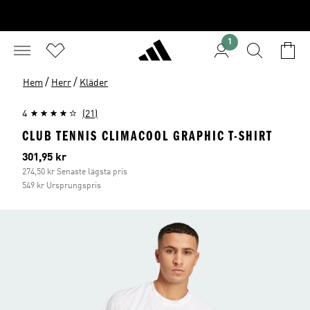
1
/
/
Hem
Herr
Kläder
4
(21)
CLUB TENNIS CLIMACOOL GRAPHIC T-SHIRT
Aktuellt pris
301,95 kr
274,50 kr Senaste lägsta pris
549 kr Ursprungspris