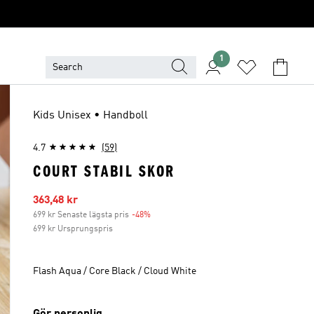
1
Kids Unisex • Handboll
4.7
(59)
COURT STABIL SKOR
Reapris
363,48 kr
699 kr Senaste lägsta pris
-48%
Rabatt
699 kr Ursprungspris
Flash Aqua / Core Black / Cloud White