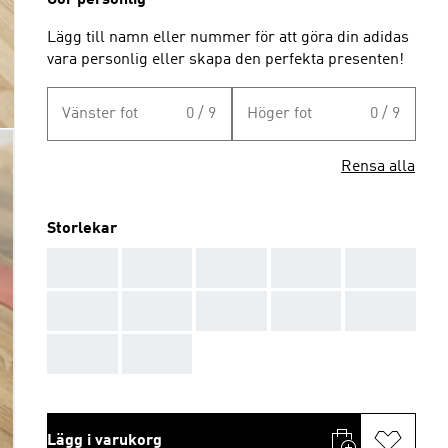
Gör personlig
Lägg till namn eller nummer för att göra din adidas
vara personlig eller skapa den perfekta presenten!
Vänster fot
0 / 9
Höger fot
0 / 9
Rensa alla
Storlekar
AAA
AAA
AAA
AAA
AAA
AAA
AAA
AAA
AAA
AAA
AAA
AAA
Lägg i varukorg