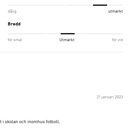
dålig
utmärkt
Bredd
för smal
Utmärkt
för vid
21 januari 2023
t i skolan och inomhus fotboll.