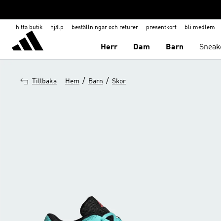
hitta butik
hjälp
beställningar och returer
presentkort
bli medlem
Herr
Dam
Barn
Sneak
/
/
Tillbaka
Hem
Barn
Skor