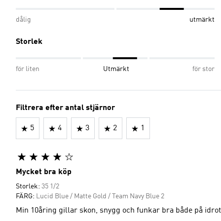
dålig
utmärkt
Storlek
för liten
Utmärkt
för stor
Filtrera efter antal stjärnor
5
4
3
2
1
Mycket bra köp
Storlek:
35 1/2
FÄRG:
Lucid Blue / Matte Gold / Team Navy Blue 2
Min 10åring gillar skon, snygg och funkar bra både på idrot