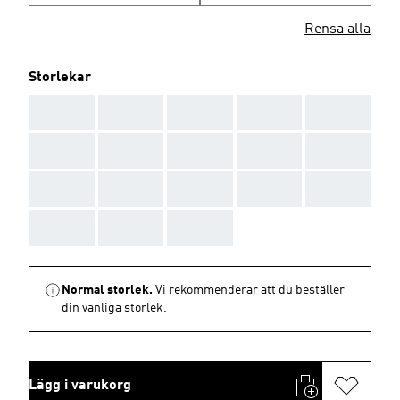
Rensa alla
Storlekar
AAA
AAA
AAA
AAA
AAA
AAA
AAA
AAA
AAA
AAA
AAA
AAA
AAA
AAA
AAA
AAA
AAA
AAA
Normal storlek.
Vi rekommenderar att du beställer
din vanliga storlek.
Lägg i varukorg