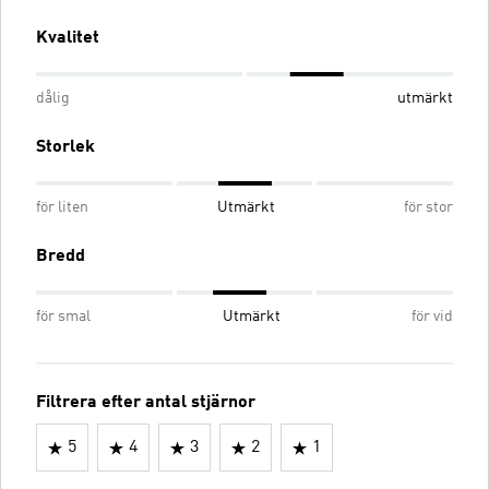
Kvalitet
dålig
utmärkt
Storlek
för liten
Utmärkt
för stor
Bredd
för smal
Utmärkt
för vid
Filtrera efter antal stjärnor
5
4
3
2
1