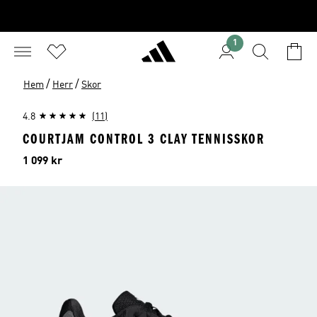
1
/
/
Hem
Herr
Skor
4.8
(11)
COURTJAM CONTROL 3 CLAY TENNISSKOR
Pris
1 099 kr