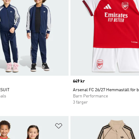
Price
649 kr
SUIT
Arsenal FC 26/27 Hemmaställ för 
nals
Barn Performance
3 färger
nskelistan
Lägg till på önskelistan