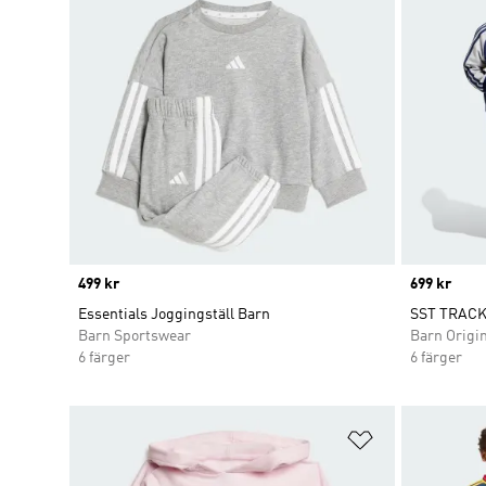
Price
499 kr
Price
699 kr
Essentials Joggingställ Barn
SST TRACK
Barn Sportswear
Barn Origi
6 färger
6 färger
Lägg till på ö