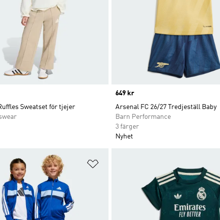
Price
649 kr
uffles Sweatset för tjejer
Arsenal FC 26/27 Tredjeställ Baby
swear
Barn Performance
3 färger
Nyhet
nskelistan
Lägg till på önskelistan