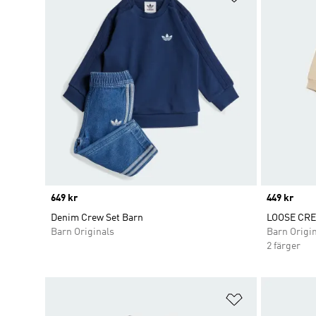
Price
649 kr
Price
449 kr
Denim Crew Set Barn
LOOSE CR
Barn Originals
Barn Origi
2 färger
Lägg till på ö