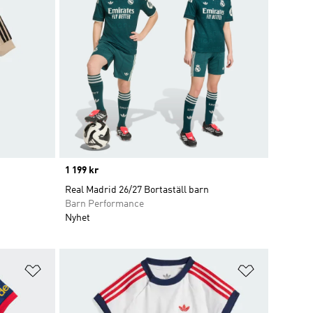
Price
1 199 kr
Real Madrid 26/27 Bortaställ barn
Barn Performance
Nyhet
Lägg till på önskelistan
Lägg till p