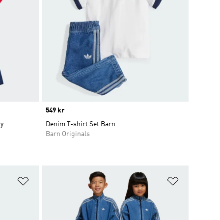
Price
549 kr
by
Denim T-shirt Set Barn
Barn Originals
Lägg till på önskelistan
Lägg till p