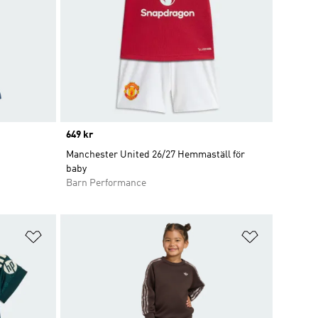
Price
649 kr
Manchester United 26/27 Hemmaställ för
baby
Barn Performance
Lägg till på önskelistan
Lägg till p