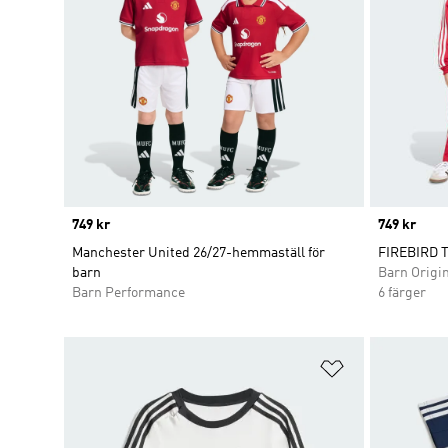
Price
749 kr
Price
749 kr
Manchester United 26/27-hemmaställ för
FIREBIRD 
barn
Barn Origi
Barn Performance
6 färger
Lägg till på ö