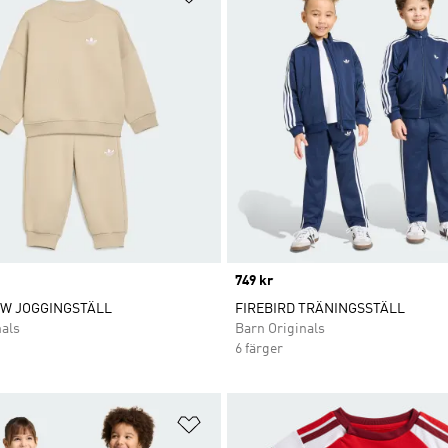
Price
749 kr
EW JOGGINGSTÄLL
FIREBIRD TRÄNINGSSTÄLL
nals
Barn Originals
6 färger
nskelistan
Lägg till på önskelistan