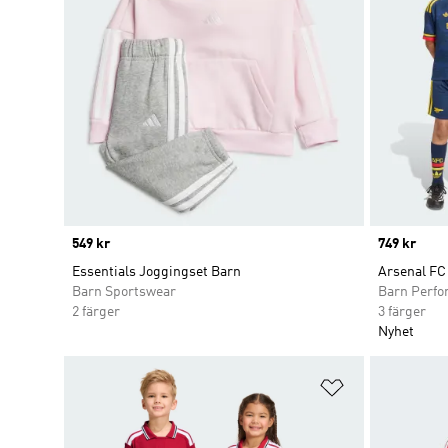
Price
549 kr
Price
749 kr
Essentials Joggingset Barn
Arsenal FC 
Barn Sportswear
Barn Perf
2 färger
3 färger
Nyhet
Lägg till på ö