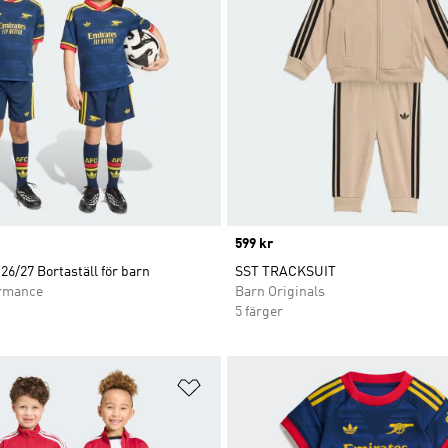
Price
599 kr
26/27 Bortaställ för barn
SST TRACKSUIT
ormance
Barn Originals
5 färger
nskelistan
Lägg till på önskelistan