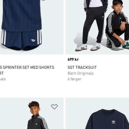
Price
699 kr
S SPRINTER SET MED SHORTS
SST TRACKSUIT
RT
Barn Originals
nals
6 färger
nskelistan
Lägg till på önskelistan