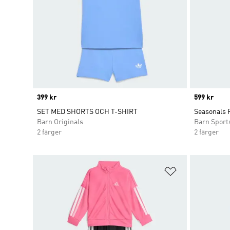
Price
399 kr
Price
599 kr
SET MED SHORTS OCH T-SHIRT
Seasonals R
Barn Originals
Barn Sport
2 färger
2 färger
Lägg till på ö