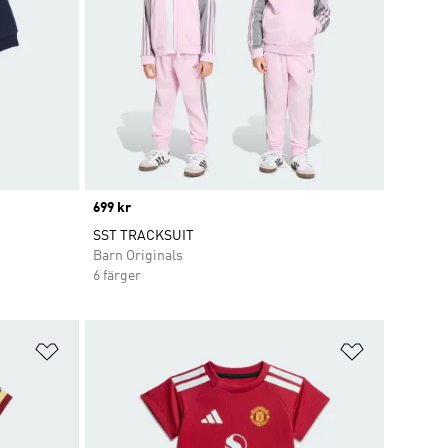
Price
699 kr
SST TRACKSUIT
Barn Originals
6 färger
Lägg till på önskelistan
Lägg till p