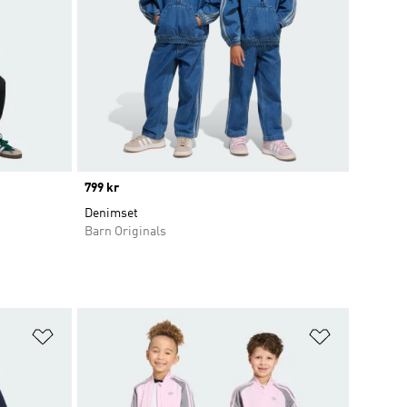
Price
799 kr
Denimset
Barn Originals
Lägg till på önskelistan
Lägg till p