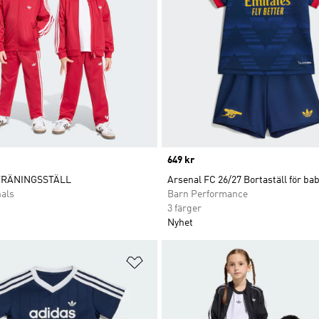
Price
649 kr
TRÄNINGSSTÄLL
Arsenal FC 26/27 Bortaställ för ba
nals
Barn Performance
3 färger
Nyhet
nskelistan
Lägg till på önskelistan