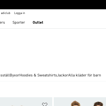
adiclub
Logga in
ers
Sporter
Outlet
sställ
Byxor
Hoodies & Sweatshirts
Jackor
Alla kläder för barn
nskelistan
Lägg till på önskelistan