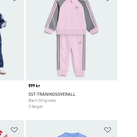
Price
599 kr
SST-TRÄNINGSOVERALL
Barn Originals
5 färger
Lägg till på önskelistan
Lägg till p