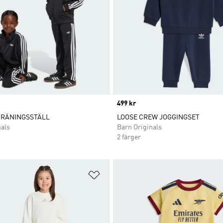
Price
499 kr
TRÄNINGSSTÄLL
LOOSE CREW JOGGINGSET
nals
Barn Originals
2 färger
nskelistan
Lägg till på önskelistan