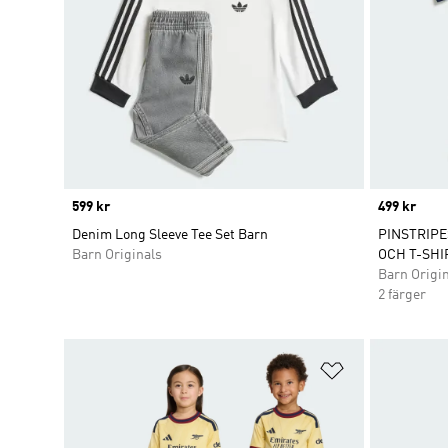
Price
599 kr
Price
499 kr
Denim Long Sleeve Tee Set Barn
PINSTRIPE
Barn Originals
OCH T-SHI
Barn Origi
2 färger
Lägg till på ö