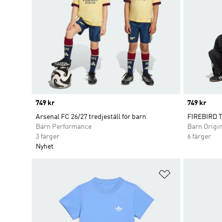
Price
749 kr
Price
749 kr
Arsenal FC 26/27 tredjeställ för barn
FIREBIRD 
Barn Performance
Barn Origi
3 färger
6 färger
Nyhet
Lägg till på ö