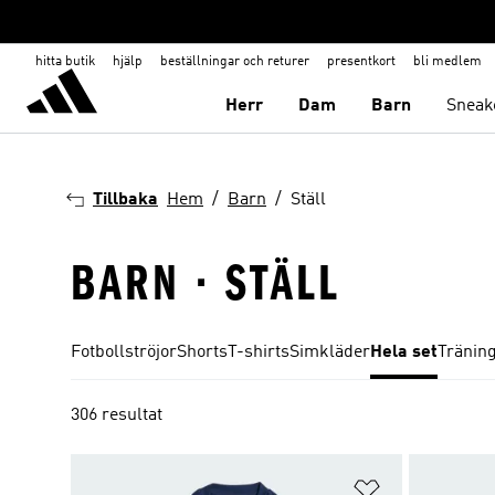
hitta butik
hjälp
beställningar och returer
presentkort
bli medlem
Herr
Dam
Barn
Sneak
Tillbaka
Hem
Barn
Ställ
BARN · STÄLL
Fotbollströjor
Shorts
T-shirts
Simkläder
Hela set
Träning
306 resultat
Lägg till på ö