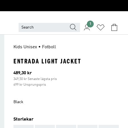
1
Kids Unisex • Fotboll
ENTRADA LIGHT JACKET
Aktuellt pris
489,30 kr
349,50 kr Senaste lägsta pris
699 kr Ursprungspris
Black
Storlekar