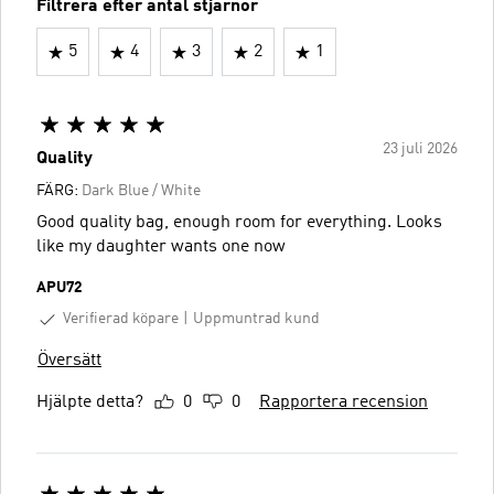
Filtrera efter antal stjärnor
5
4
3
2
1
23 juli 2026
Quality
FÄRG:
Dark Blue / White
Good quality bag, enough room for everything. Looks
like my daughter wants one now
APU72
Verifierad köpare
Uppmuntrad kund
Översätt
Hjälpte detta?
0
0
Rapportera recension