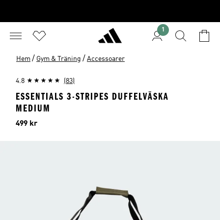
1
/
/
Hem
Gym & Träning
Accessoarer
4.8
(83)
ESSENTIALS 3-STRIPES DUFFELVÄSKA
MEDIUM
Pris
499 kr