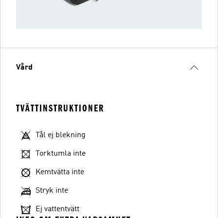
Vård
TVÄTTINSTRUKTIONER
Tål ej blekning
Torktumla inte
Kemtvätta inte
Stryk inte
Ej vattentvätt