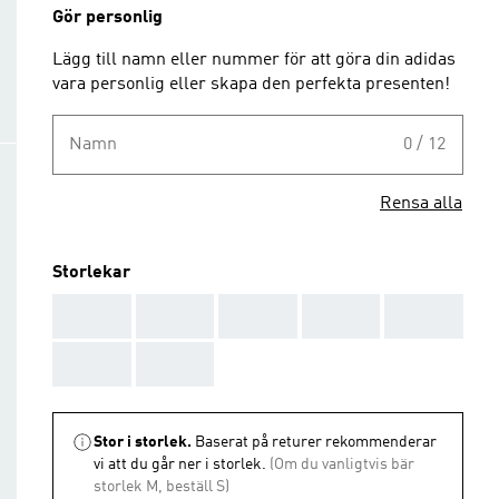
Gör personlig
Lägg till namn eller nummer för att göra din adidas
vara personlig eller skapa den perfekta presenten!
Namn
0 / 12
Rensa alla
Storlekar
AAA
AAA
AAA
AAA
AAA
AAA
AAA
Stor i storlek.
Baserat på returer rekommenderar
vi att du går ner i storlek.
(Om du vanligtvis bär
storlek M, beställ S)