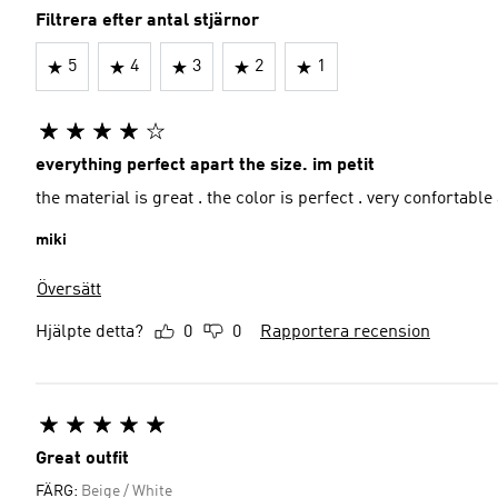
Filtrera efter antal stjärnor
5
4
3
2
1
everything perfect apart the size. im petit
the material is great . the color is perfect . very confortable
miki
Översätt
Hjälpte detta?
0
0
Rapportera recension
Great outfit
FÄRG:
Beige / White