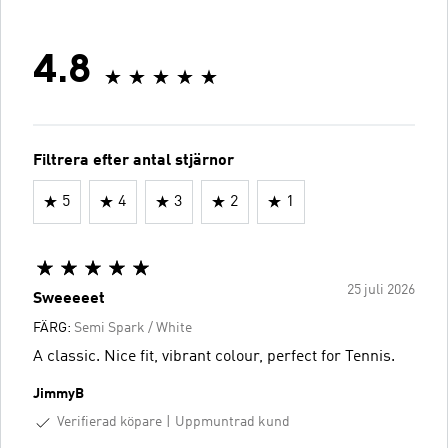
4.8
Filtrera efter antal stjärnor
5
4
3
2
1
25 juli 2026
Sweeeeet
FÄRG:
Semi Spark / White
A classic. Nice fit, vibrant colour, perfect for Tennis.
JimmyB
Verifierad köpare
Uppmuntrad kund