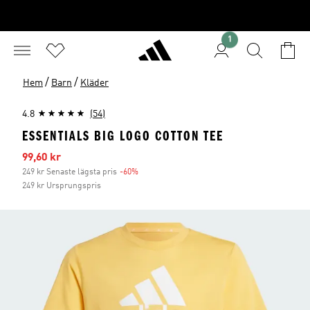
1
/
/
Hem
Barn
Kläder
4.8
(54)
ESSENTIALS BIG LOGO COTTON TEE
Reapris
99,60 kr
249 kr Senaste lägsta pris
-60%
Rabatt
249 kr Ursprungspris