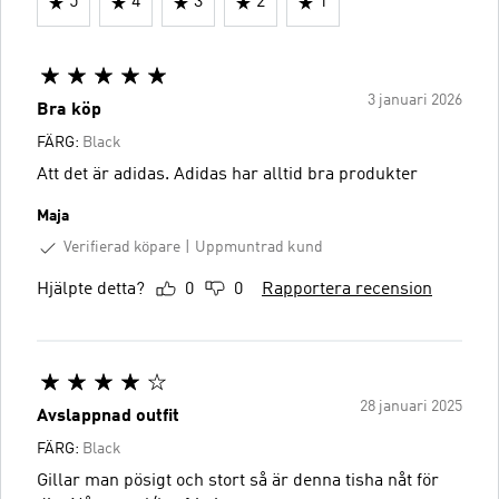
5
4
3
2
1
3 januari 2026
Bra köp
FÄRG:
Black
Att det är adidas. Adidas har alltid bra produkter
Maja
Verifierad köpare
Uppmuntrad kund
Hjälpte detta?
0
0
Rapportera recension
28 januari 2025
Avslappnad outfit
FÄRG:
Black
Gillar man pösigt och stort så är denna tisha nåt för