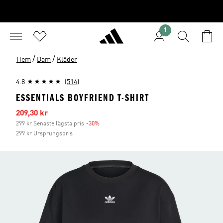
1
/
/
Hem
Dam
Kläder
4.8
(514)
ESSENTIALS BOYFRIEND T-SHIRT
Reapris
209,30 kr
299 kr Senaste lägsta pris
-30%
Rabatt
299 kr Ursprungspris