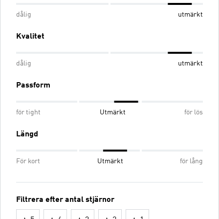
dålig
utmärkt
Kvalitet
dålig
utmärkt
Passform
för tight
Utmärkt
för lös
Längd
För kort
Utmärkt
för lång
Filtrera efter antal stjärnor