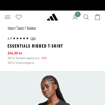
1
/
/
Hem
Dam
Kläder
4.9
(36)
ESSENTIALS RIBBED T-SHIRT
Reapris
244,30 kr
349 kr Senaste lägsta pris
-30%
Rabatt
349 kr Ursprungspris