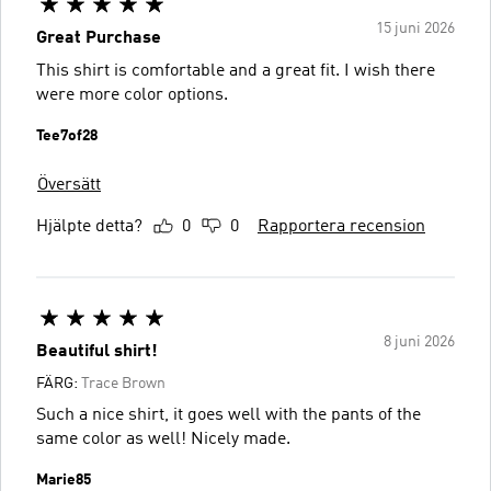
15 juni 2026
Great Purchase
This shirt is comfortable and a great fit. I wish there
were more color options.
Tee7of28
Översätt
Hjälpte detta?
0
0
Rapportera recension
8 juni 2026
Beautiful shirt!
FÄRG:
Trace Brown
Such a nice shirt, it goes well with the pants of the
same color as well! Nicely made.
Marie85