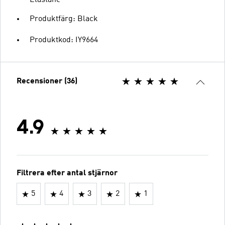
Elastane
Produktfärg: Black
Produktkod: IY9664
Recensioner (36)
4.9
Filtrera efter antal stjärnor
5
4
3
2
1