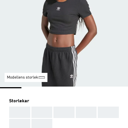
Modellens storlek
Storlekar
AAA
AAA
AAA
AAA
AAA
AAA
AAA