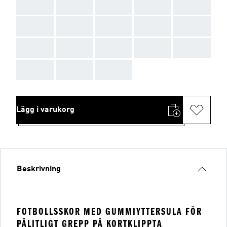
AAA
AAA
AAA
AAA
AAA
AAA
AAA
AAA
AAA
AAA
AAA
AAA
AAA
AAA
AAA
AAA
AAA
AAA
Lägg i varukorg
Beskrivning
FOTBOLLSSKOR MED GUMMIYTTERSULA FÖR
PÅLITLIGT GREPP PÅ KORTKLIPPTA