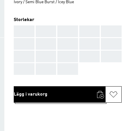
Ivory / Semi Blue Burst / Icey Blue
Storlekar
AAA
AAA
AAA
AAA
AAA
AAA
AAA
AAA
AAA
AAA
AAA
AAA
AAA
AAA
AAA
AAA
AAA
AAA
Lägg i varukorg