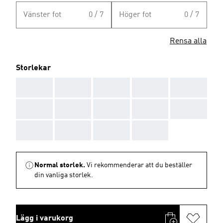
Vänster fot
0 / 7
Höger fot
0 / 7
Rensa alla
Storlekar
AAA
AAA
AAA
AAA
AAA
AAA
AAA
AAA
AAA
AAA
AAA
AAA
AAA
AAA
Normal storlek.
Vi rekommenderar att du beställer
din vanliga storlek.
Lägg i varukorg