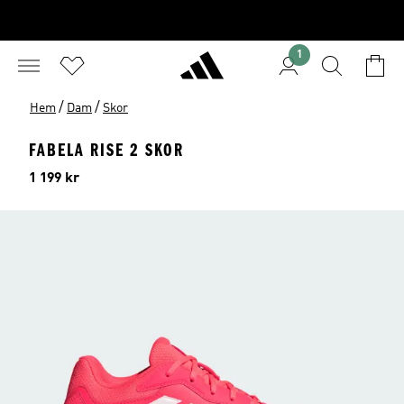
1
/
/
Hem
Dam
Skor
FABELA RISE 2 SKOR
Pris
1 199 kr