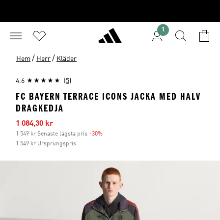
1
/
/
Hem
Herr
Kläder
4.6
(5)
FC BAYERN TERRACE ICONS JACKA MED HALV
DRAGKEDJA
Reapris
1 084,30 kr
1 549 kr Senaste lägsta pris
-30%
Rabatt
1 549 kr Ursprungspris