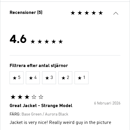
Recensioner (5)
4.6
Filtrera efter antal stjärnor
5
4
3
2
1
6 februari 2026
Great Jacket - Strange Model
FÄRG:
Base Green / Aurora Black
Jacket is very nice! Really weird guy in the picture