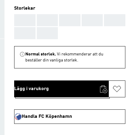
Storlekar
AAA
AAA
AAA
AAA
AAA
AAA
AAA
Normal storlek.
Vi rekommenderar att du
beställer din vanliga storlek.
Lägg i varukorg
Handla FC Köpenhamn