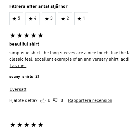
Filtrera efter antal stjärnor
5
4
3
2
1
beautiful shirt
simplistic shirt. the long sleeves are a nice touch. like the
classic feel. excellent example of an anniversary shirt. addi
Läs mer
seany_shirts_21
Översätt
Hjälpte detta?
0
0
Rapportera recension