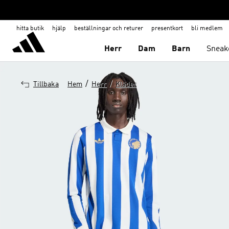
hitta butik
hjälp
beställningar och returer
presentkort
bli medlem
Herr
Dam
Barn
Sneak
/
/
Tillbaka
Hem
Herr
Kläder