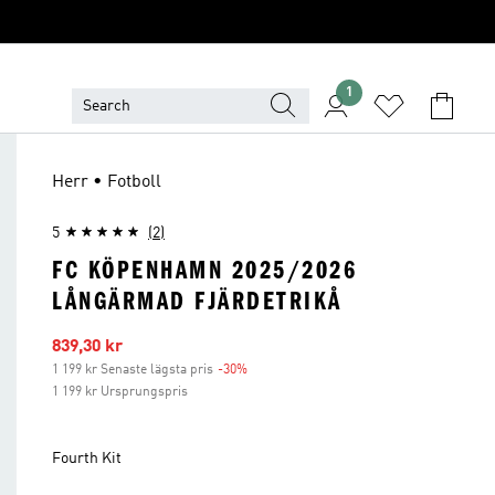
1
Herr • Fotboll
5
(2)
FC KÖPENHAMN 2025/2026
LÅNGÄRMAD FJÄRDETRIKÅ
Reapris
839,30 kr
1 199 kr Senaste lägsta pris
-30%
Rabatt
1 199 kr Ursprungspris
Fourth Kit