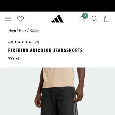
1
/
/
Hem
Herr
Kläder
4.8
(27)
FIREBIRD ADICOLOR JEANSSHORTS
Pris
799 kr