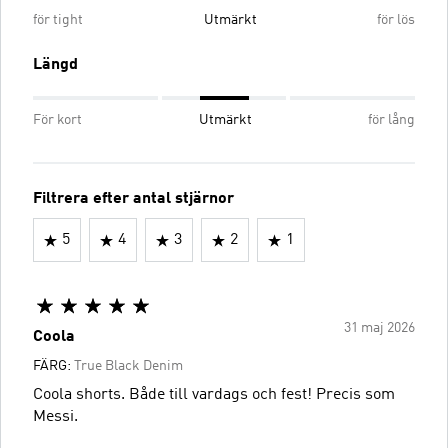
för tight
Utmärkt
för lös
Längd
För kort
Utmärkt
för lång
Filtrera efter antal stjärnor
5
4
3
2
1
31 maj 2026
Coola
FÄRG:
True Black Denim
Coola shorts. Både till vardags och fest! Precis som
Messi.