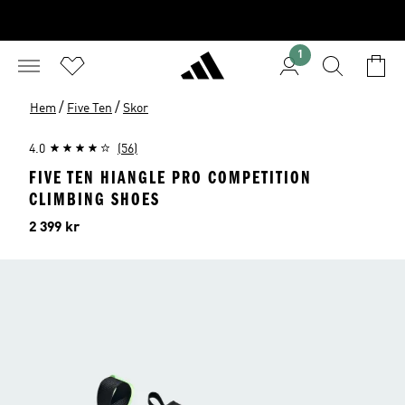
1
/
/
Hem
Five Ten
Skor
4.0
(56)
FIVE TEN HIANGLE PRO COMPETITION
CLIMBING SHOES
Pris
2 399 kr