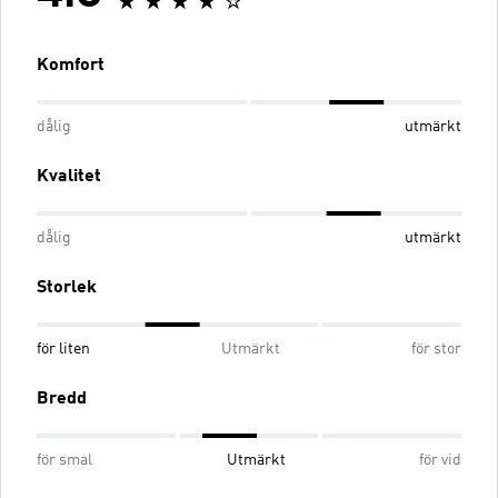
Komfort
dålig
utmärkt
Kvalitet
dålig
utmärkt
Storlek
för liten
Utmärkt
för stor
Bredd
för smal
Utmärkt
för vid