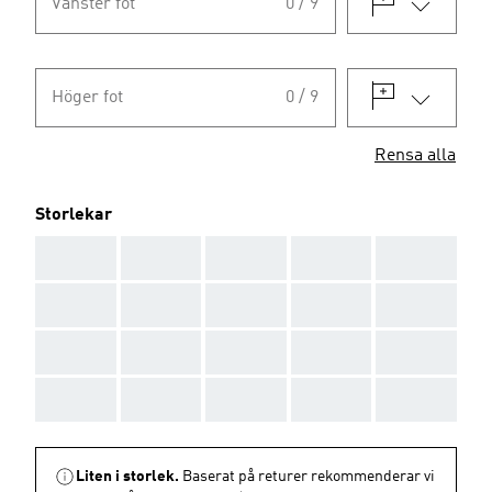
Vänster fot
0 / 9
Höger fot
0 / 9
Rensa alla
Storlekar
AAA
AAA
AAA
AAA
AAA
AAA
AAA
AAA
AAA
AAA
AAA
AAA
AAA
AAA
AAA
AAA
AAA
AAA
AAA
AAA
Liten i storlek.
Baserat på returer rekommenderar vi