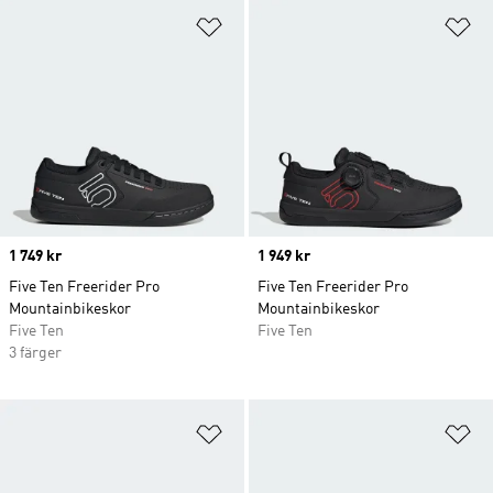
Lägg till på önskelistan
Lä
Price
1 749 kr
Price
1 949 kr
Five Ten Freerider Pro
Five Ten Freerider Pro
Mountainbikeskor
Mountainbikeskor
Five Ten
Five Ten
3 färger
Lägg till på önskelistan
Lä