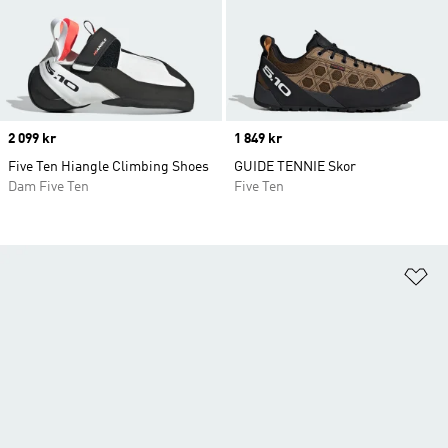
Price
2 099 kr
Price
1 849 kr
Five Ten Hiangle Climbing Shoes
GUIDE TENNIE Skor
Dam Five Ten
Five Ten
Lä