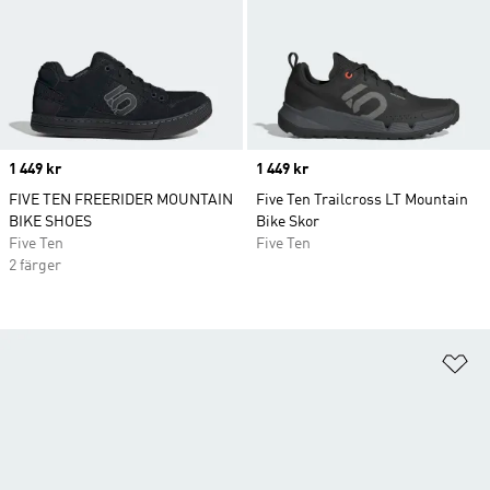
Price
1 449 kr
Price
1 449 kr
FIVE TEN FREERIDER MOUNTAIN
Five Ten Trailcross LT Mountain
BIKE SHOES
Bike Skor
Five Ten
Five Ten
2 färger
Lä