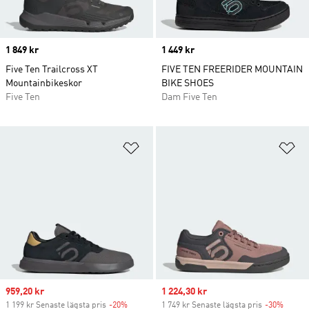
Price
1 849 kr
Price
1 449 kr
Five Ten Trailcross XT
FIVE TEN FREERIDER MOUNTAIN
Mountainbikeskor
BIKE SHOES
Five Ten
Dam Five Ten
Lägg till på önskelistan
Lä
Sale price
959,20 kr
Sale price
1 224,30 kr
1 199 kr Senaste lägsta pris
-20%
Discount
1 749 kr Senaste lägsta pris
-30%
Discou