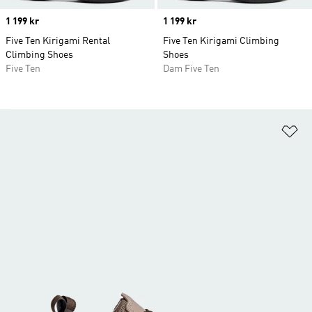
Price
1 199 kr
Price
1 199 kr
Five Ten Kirigami Rental
Five Ten Kirigami Climbing
Climbing Shoes
Shoes
Five Ten
Dam Five Ten
Lä