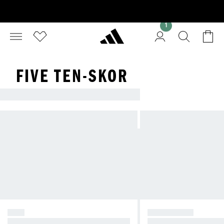
1
FIVE TEN-SKOR
OUTSIDE AWAITS
MTB
KLÄTTRING
Våga tackla alla spår med rätt utru
Förstklassig utrustni