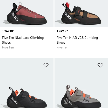
Price
1 749 kr
Price
1 749 kr
Five Ten Niad Lace Climbing
Five Ten NIAD VCS Climbing
Shoes
Shoes
Five Ten
Five Ten
Lägg till på önskelistan
Lä