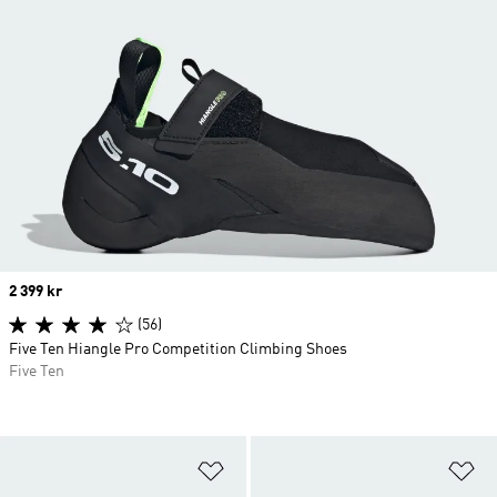
Price
2 399 kr
(56)
Five Ten Hiangle Pro Competition Climbing Shoes
Five Ten
Lägg till på önskelistan
Lä