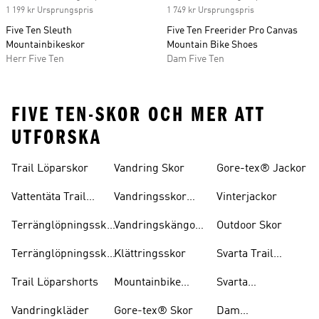
1 199 kr Ursprungspris
1 749 kr Ursprungspris
Five Ten Sleuth
Five Ten Freerider Pro Canvas
Mountainbikeskor
Mountain Bike Shoes
Herr Five Ten
Dam Five Ten
FIVE TEN-SKOR OCH MER ATT
UTFORSKA
Trail Löparskor
Vandring Skor
Gore-tex® Jackor
Vattentäta Trail
Vandringsskor
Vinterjackor
Löparskor
Herr
Terränglöpningsskor
Vandringskängor
Outdoor Skor
För Herrar
Dam
Terränglöpningsskor
Klättringsskor
Svarta Trail
För Damer
Löparskor
Trail Löparshorts
Mountainbike
Svarta
Skor
Vandringskängor
Vandringkläder
Gore-tex® Skor
Dam