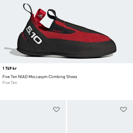
Price
1 749 kr
Five Ten NIAD Moccasym Climbing Shoes
Five Ten
Lägg till på önskelistan
Lä