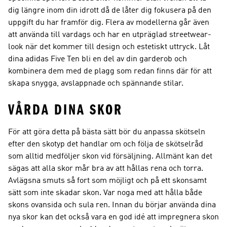
dig längre inom din idrott då de låter dig fokusera på den
uppgift du har framför dig. Flera av modellerna går även
att använda till vardags och har en utpräglad streetwear-
look när det kommer till design och estetiskt uttryck. Låt
dina adidas Five Ten bli en del av din garderob och
kombinera dem med de plagg som redan finns där för att
skapa snygga, avslappnade och spännande stilar.
VÅRDA DINA SKOR
För att göra detta på bästa sätt bör du anpassa skötseln
efter den skotyp det handlar om och följa de skötselråd
som alltid medföljer skon vid försäljning. Allmänt kan det
sägas att alla skor mår bra av att hållas rena och torra.
Avlägsna smuts så fort som möjligt och på ett skonsamt
sätt som inte skadar skon. Var noga med att hålla både
skons ovansida och sula ren. Innan du börjar använda dina
nya skor kan det också vara en god idé att impregnera skon