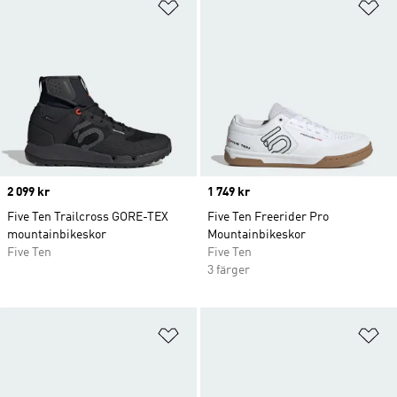
Lägg till på önskelistan
Lä
Price
2 099 kr
Price
1 749 kr
Five Ten Trailcross GORE-TEX
Five Ten Freerider Pro
mountainbikeskor
Mountainbikeskor
Five Ten
Five Ten
3 färger
Lägg till på önskelistan
Lä