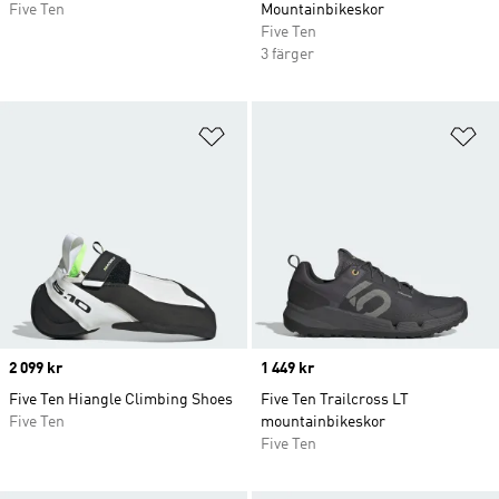
Five Ten
Mountainbikeskor
Five Ten
3 färger
Lägg till på önskelistan
Lä
Price
2 099 kr
Price
1 449 kr
Five Ten Hiangle Climbing Shoes
Five Ten Trailcross LT
Five Ten
mountainbikeskor
Five Ten