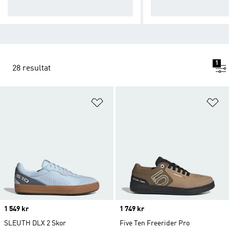
stning.
g högre.
1
28 resultat
Lägg till på önskelistan
Lä
Price
1 549 kr
Price
1 749 kr
SLEUTH DLX 2 Skor
Five Ten Freerider Pro