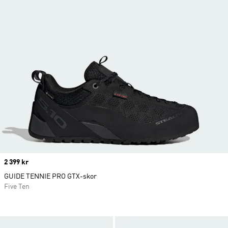
Price
2 399 kr
GUIDE TENNIE PRO GTX-skor
Five Ten