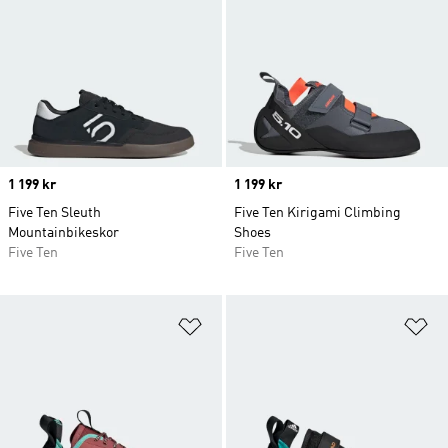
Price
1 199 kr
Price
1 199 kr
Five Ten Sleuth
Five Ten Kirigami Climbing
Mountainbikeskor
Shoes
Five Ten
Five Ten
Lägg till på önskelistan
Lä