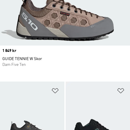
Price
1 849 kr
GUIDE TENNIE W Skor
Dam Five Ten
Lägg till på önskelistan
Lä