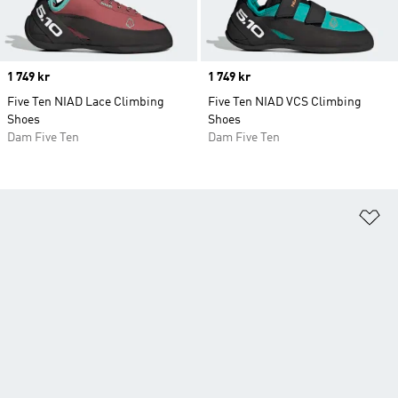
Price
1 749 kr
Price
1 749 kr
Five Ten NIAD Lace Climbing
Five Ten NIAD VCS Climbing
Shoes
Shoes
Dam Five Ten
Dam Five Ten
Lä