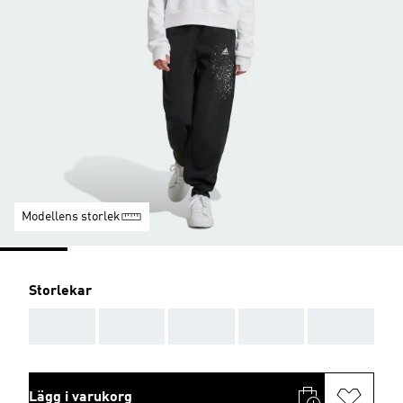
Modellens storlek
Storlekar
AAA
AAA
AAA
AAA
AAA
Lägg i varukorg