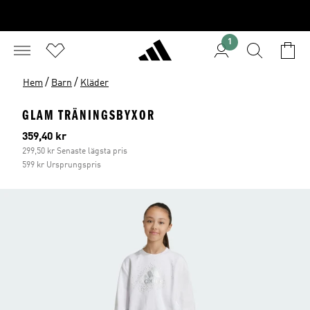
1
/
/
Hem
Barn
Kläder
GLAM TRÄNINGSBYXOR
Aktuellt pris
359,40 kr
299,50 kr Senaste lägsta pris
599 kr Ursprungspris