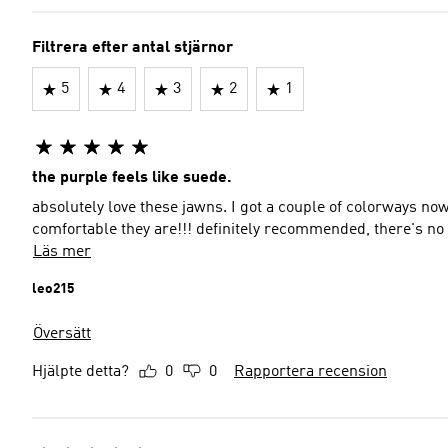
Filtrera efter antal stjärnor
5
4
3
2
1
the purple feels like suede.
absolutely love these jawns. I got a couple of colorways now
comfortable they are!!! definitely recommended, there's no 
Läs mer
leo215
Översätt
Hjälpte detta?
0
0
Rapportera recension