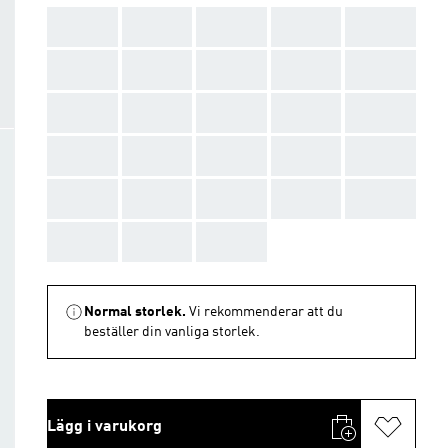
AAA
AAA
AAA
AAA
AAA
AAA
AAA
AAA
AAA
AAA
AAA
AAA
AAA
AAA
AAA
AAA
AAA
AAA
AAA
AAA
AAA
AAA
AAA
AAA
AAA
AAA
AAA
AAA
Normal storlek.
Vi rekommenderar att du
beställer din vanliga storlek.
Lägg i varukorg