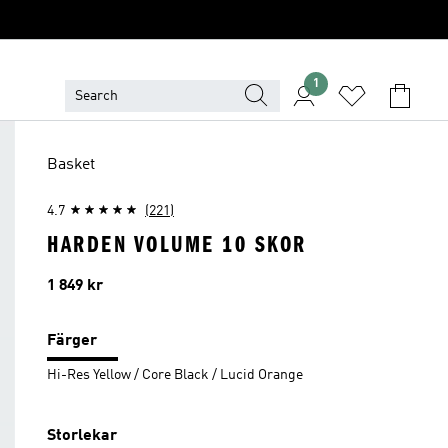
1
Basket
4.7
(221)
HARDEN VOLUME 10 SKOR
Pris
1 849 kr
Färger
Hi-Res Yellow / Core Black / Lucid Orange
Storlekar