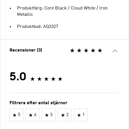
Produktfärg: Core Black / Cloud White / Iron
Metallic
Produktkod: AQ3327
Recensioner (3)
5.0
Filtrera efter antal stjärnor
5
4
3
2
1