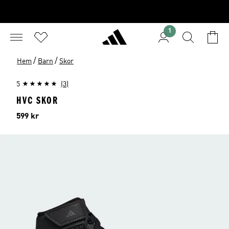
1
/
/
Hem
Barn
Skor
5
(3)
HVC SKOR
Pris
599 kr