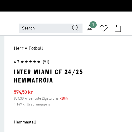
1
Herr • Fotboll
4.7
(91)
INTER MIAMI CF 24/25
HEMMATRÖJA
Reapris
574,50 kr
804,30 kr Senaste lägsta pris
-28%
Rabatt
1 149 kr Ursprungspris
Hemmaställ