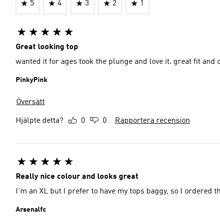
5
4
3
2
1
Great looking top
wanted it for ages took the plunge and love it. great fit and 
PinkyPink
Översätt
Hjälpte detta?
0
0
Rapportera recension
Really nice colour and looks great
I’m an XL but I prefer to have my tops baggy, so I ordered the
Arsenalfc