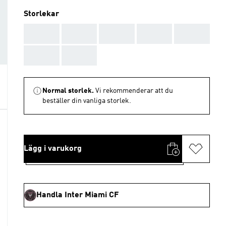
Storlekar
AAA
AAA
AAA
AAA
AAA
AAA
AAA
Normal storlek.
Vi rekommenderar att du
beställer din vanliga storlek.
Lägg i varukorg
Handla Inter Miami CF