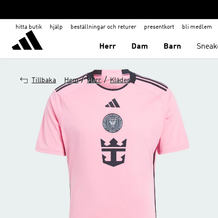
hitta butik
hjälp
beställningar och returer
presentkort
bli medlem
Herr
Dam
Barn
Sneak
/
/
Tillbaka
Hem
Herr
Kläder