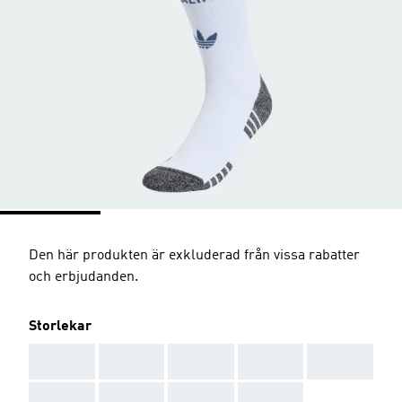
Den här produkten är exkluderad från vissa rabatter
och erbjudanden.
Storlekar
AAA
AAA
AAA
AAA
AAA
AAA
AAA
AAA
AAA