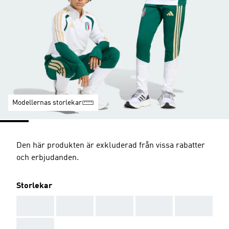
Modellernas storlekar
Den här produkten är exkluderad från vissa rabatter
och erbjudanden.
Storlekar
AAA
AAA
AAA
AAA
AAA
AAA