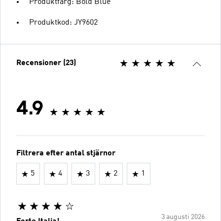
Produktfärg: Bold Blue
Produktkod: JY9602
Recensioner (23)
4.9
Filtrera efter antal stjärnor
5
4
3
2
1
3 augusti 2026