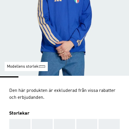
Modellens storlek
Den här produkten är exkluderad från vissa rabatter
och erbjudanden.
Storlekar
AAA
AAA
AAA
AAA
AAA