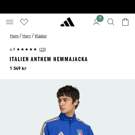
1
/
/
Hem
Herr
Kläder
4.9
(23)
ITALIEN ANTHEM HEMMAJACKA
Pris
1 349 kr