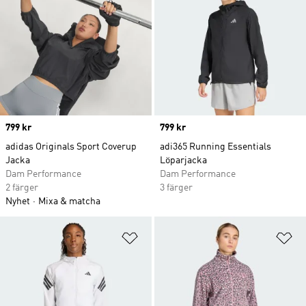
Price
799 kr
Price
799 kr
adidas Originals Sport Coverup
adi365 Running Essentials
Jacka
Löparjacka
Dam Performance
Dam Performance
2 färger
3 färger
Nyhet
Mixa & matcha
Lägg till på önskelistan
Lä