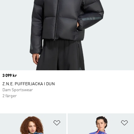
Price
3 099 kr
Z.N.E. PUFFERJACKA I DUN
Dam Sportswear
2 färger
Lägg till på önskelistan
Lä