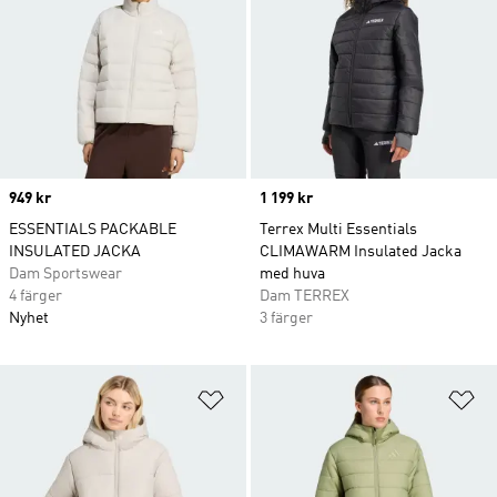
Price
949 kr
Price
1 199 kr
ESSENTIALS PACKABLE
Terrex Multi Essentials
INSULATED JACKA
CLIMAWARM Insulated Jacka
Dam Sportswear
med huva
4 färger
Dam TERREX
Nyhet
3 färger
Lägg till på önskelistan
Lä