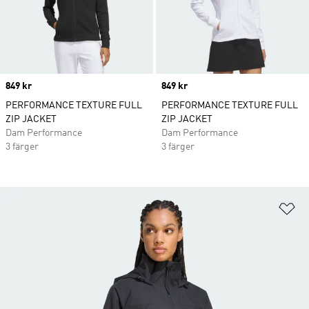
Price
849 kr
Price
849 kr
PERFORMANCE TEXTURE FULL
PERFORMANCE TEXTURE FULL
ZIP JACKET
ZIP JACKET
Dam Performance
Dam Performance
3 färger
3 färger
Lä