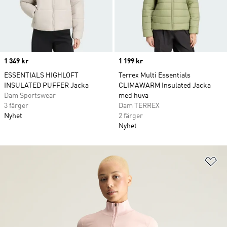
Price
1 349 kr
Price
1 199 kr
ESSENTIALS HIGHLOFT
Terrex Multi Essentials
INSULATED PUFFER Jacka
CLIMAWARM Insulated Jacka
Dam Sportswear
med huva
3 färger
Dam TERREX
Nyhet
2 färger
Nyhet
Lä