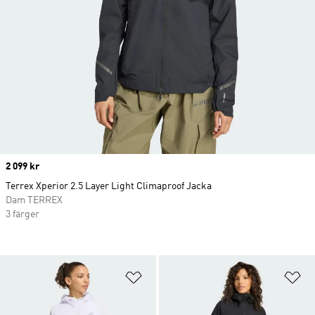
Price
2 099 kr
Terrex Xperior 2.5 Layer Light Climaproof Jacka
Dam TERREX
3 färger
Lägg till på önskelistan
Lä