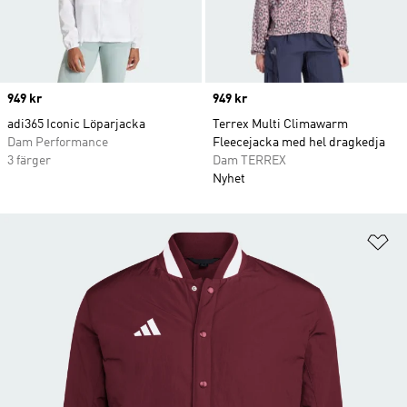
Price
949 kr
Price
949 kr
adi365 Iconic Löparjacka
Terrex Multi Climawarm
Dam Performance
Fleecejacka med hel dragkedja
3 färger
Dam TERREX
Nyhet
Lä