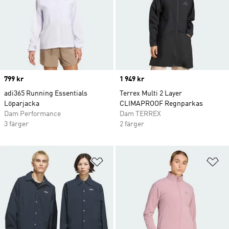
Price
799 kr
Price
1 949 kr
adi365 Running Essentials
Terrex Multi 2 Layer
Löparjacka
CLIMAPROOF Regnparkas
Dam Performance
Dam TERREX
3 färger
2 färger
Lägg till på önskelistan
Lä