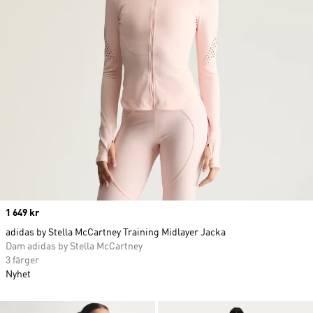
Price
1 649 kr
adidas by Stella McCartney Training Midlayer Jacka
Dam adidas by Stella McCartney
3 färger
Nyhet