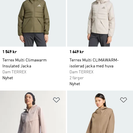
Price
1 549 kr
Price
1 649 kr
Terrex Multi Climawarm
Terrex Multi CLIMAWARM-
Insulated Jacka
isolerad jacka med huva
Dam TERREX
Dam TERREX
Nyhet
2 färger
Nyhet
Lägg till på önskelistan
Lä