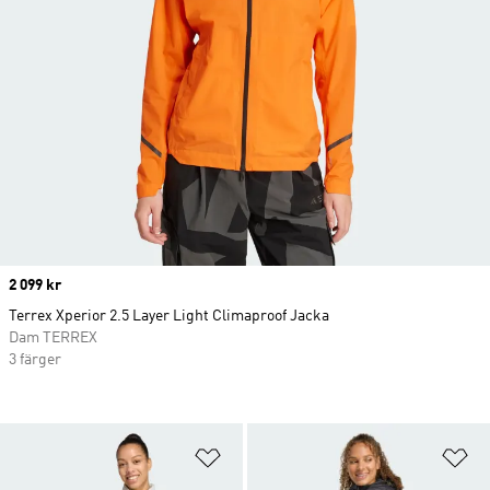
Price
2 099 kr
Terrex Xperior 2.5 Layer Light Climaproof Jacka
Dam TERREX
3 färger
Lägg till på önskelistan
Lä