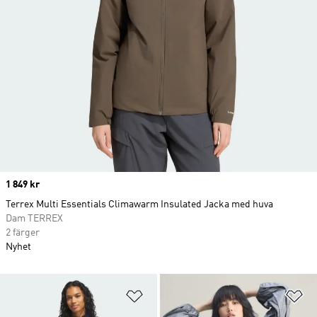
Price
1 849 kr
Terrex Multi Essentials Climawarm Insulated Jacka med huva
Dam TERREX
2 färger
Nyhet
Lägg till på önskelistan
Lä