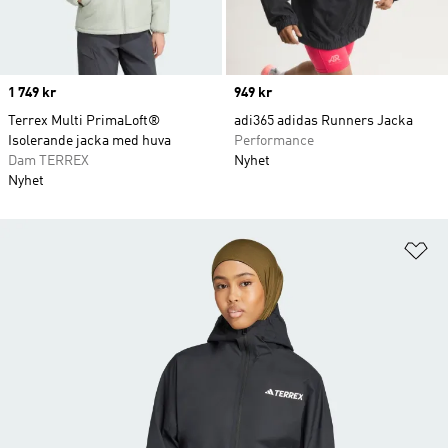
Price
1 749 kr
Price
949 kr
Terrex Multi PrimaLoft®
adi365 adidas Runners Jacka
Isolerande jacka med huva
Performance
Dam TERREX
Nyhet
Nyhet
Lä