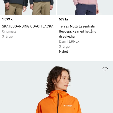
Price
1 099 kr
Price
599 kr
SKATEBOARDING COACH JACKA
Terrex Multi Essentials
Originals
fleecejacka med hellång
3 färger
dragkedja
Dam TERREX
3 färger
Nyhet
Lä