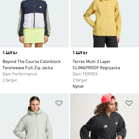
Price
1 449 kr
Price
1 449 kr
Beyond The Course Colorblock
Terrex Multi 2 Layer
Twistweave Full-Zip Jacka
CLIMAPROOF Regnjacka
Dam Performance
Dam TERREX
2 färger
2 färger
Nyhet
Lägg till på önskelistan
Lä