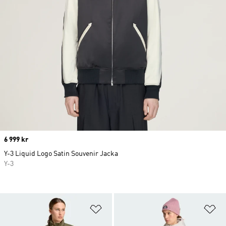
Price
6 999 kr
Y-3 Liquid Logo Satin Souvenir Jacka
Y-3
Lägg till på önskelistan
Lä