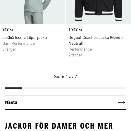
Price
949 kr
Price
1 749 kr
adi365 Iconic Löparjacka
Dugout Coaches Jacka (Gender
Dam Performance
Neutral)
3 färger
Performance
2 färger
Sida: 1 av 7
Nästa
JACKOR FÖR DAMER OCH MER