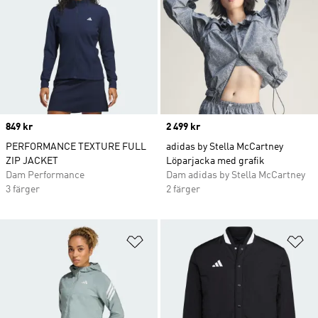
Price
849 kr
Price
2 499 kr
PERFORMANCE TEXTURE FULL
adidas by Stella McCartney
ZIP JACKET
Löparjacka med grafik
Dam Performance
Dam adidas by Stella McCartney
3 färger
2 färger
Lägg till på önskelistan
Lä