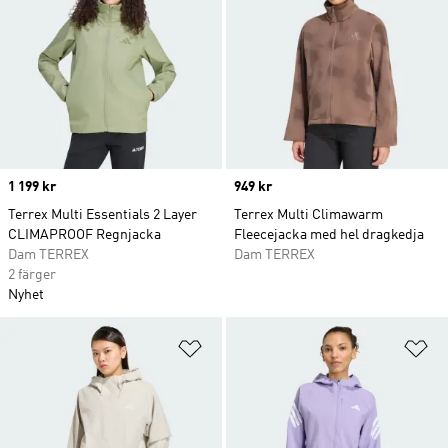
Price
1 199 kr
Price
949 kr
Terrex Multi Essentials 2 Layer
Terrex Multi Climawarm
CLIMAPROOF Regnjacka
Fleecejacka med hel dragkedja
Dam TERREX
Dam TERREX
2 färger
Nyhet
Lägg till på önskelistan
Lä