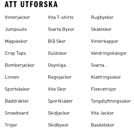
ATT UTFORSKA
Vinterjackor
Vita T-shirts
Rugbyskor
Jumpsuits
Svarta Byxor
Skateskor
Magväskor
Blå Skor
Vinterkappor
Crop Tops
Guldskor
Vandringskängor
Bomberjackor
Osynliga
Svarta
Strumpor
Ryggsäckar
Linnen
Regnjackor
Klättringsskor
Sportväskor
Vita Skor
Fleecetröjor
Baddräkter
Sportkläder
Tyngdlyftningsskor
Snowboard
Skidjackor
Vita Jackor
Tröjor
Skidbyxor
Basketskor