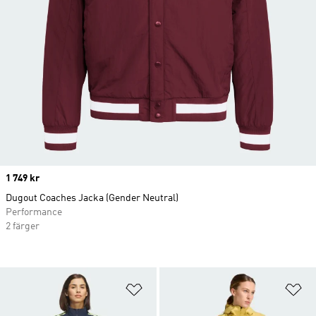
Price
1 749 kr
Dugout Coaches Jacka (Gender Neutral)
Performance
2 färger
Lägg till på önskelistan
Lä