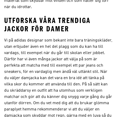
material som skyddar mot vinden och som håller dig torr
när du idrottar.
UTFORSKA VÅRA TRENDIGA
JACKOR FÖR DAMER
Vi på adidas designar som bekant inte bara träningskläder,
utan erbjuder även en hel del plagg som du kan ha till
vardags, till exempel när du går till skolan eller jobbet.
Därför har vi även många jackor att välja på som är
perfekta att matcha med till exempel ett par jeans och
sneakers, för en vardaglig men ändå väl uttänkt stil. När
du väljer damjacka kan det vara en bra idé att tänka på
vilka skor du kommer att använda till den. På så sätt kan
du skräddarsy en outfit att ha utomhus som verkligen
matchar och gör att du känner dig snygg varje gång du går
utanför dörren. Om du vet med dig att du brukar glömma
paraplyet hemma rekommenderar vi att du väljer en
damjacka som skyddar mot regn, gärna med en luva så du