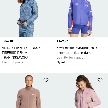
Price
1 349 kr
Price
1 449 kr
ADIDAS LIBERTY LONDON
BMW Berlin-Marathon 2026
FIREBIRD DENIM
Legends Jacka för dam
TRÄNINGSJACKA
Dam Performance
Dam Originals
Nyhet
Lägg till på önskelistan
Lä