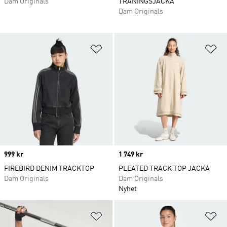
Dam Originals
TRÄNINGSJACKA
Dam Originals
Lägg till på önskelistan
Lä
Price
999 kr
Price
1 749 kr
FIREBIRD DENIM TRACKTOP
PLEATED TRACK TOP JACKA
Dam Originals
Dam Originals
Nyhet
Lägg till på önskelistan
Lä