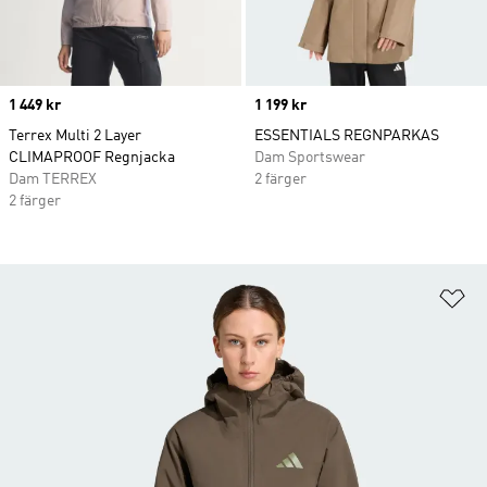
Price
1 449 kr
Price
1 199 kr
Terrex Multi 2 Layer
ESSENTIALS REGNPARKAS
CLIMAPROOF Regnjacka
Dam Sportswear
Dam TERREX
2 färger
2 färger
Lä