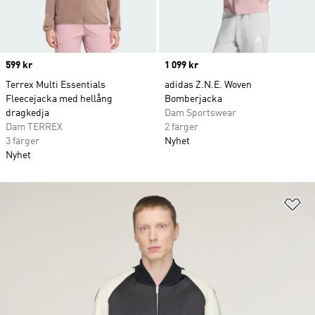
Price
599 kr
Price
1 099 kr
Terrex Multi Essentials
adidas Z.N.E. Woven
Fleecejacka med hellång
Bomberjacka
dragkedja
Dam Sportswear
Dam TERREX
2 färger
3 färger
Nyhet
Nyhet
Lä