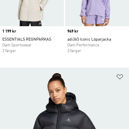
Price
1 199 kr
Price
949 kr
ESSENTIALS REGNPARKAS
adi365 Iconic Löparjacka
Dam Sportswear
Dam Performance
2 färger
3 färger
Lä