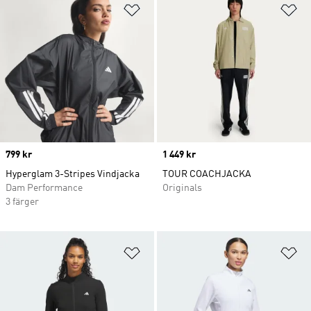
Lägg till på önskelistan
Lä
Price
799 kr
Price
1 449 kr
Hyperglam 3-Stripes Vindjacka
TOUR COACHJACKA
Dam Performance
Originals
3 färger
Lägg till på önskelistan
Lä