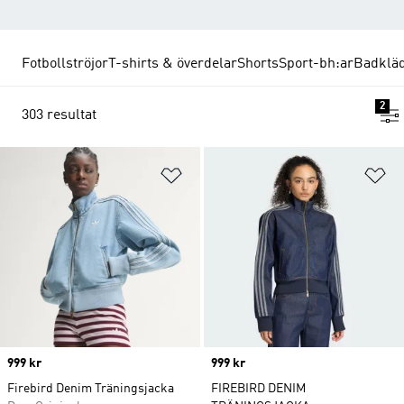
Fotbollströjor
T-shirts & överdelar
Shorts
Sport-bh:ar
Badklä
2
303 resultat
Lägg till på önskelistan
Lä
Price
999 kr
Price
999 kr
Firebird Denim Träningsjacka
FIREBIRD DENIM