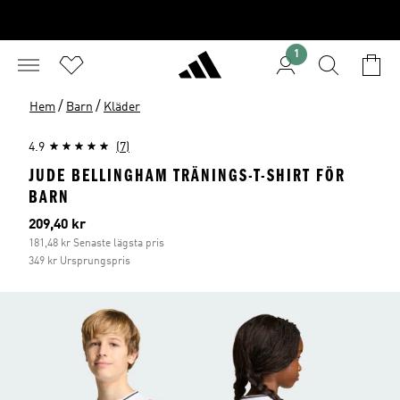
1
/
/
Hem
Barn
Kläder
4.9
(7)
JUDE BELLINGHAM TRÄNINGS-T-SHIRT FÖR
BARN
Aktuellt pris
209,40 kr
181,48 kr Senaste lägsta pris
349 kr Ursprungspris