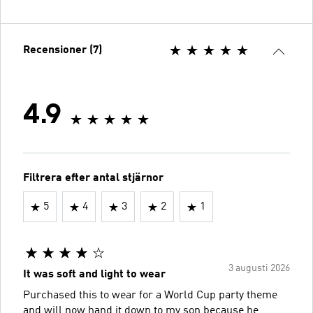
Recensioner (7)
4.9
Filtrera efter antal stjärnor
5
4
3
2
1
3 augusti 2026
It was soft and light to wear
Purchased this to wear for a World Cup party theme
and will now hand it down to my son because he