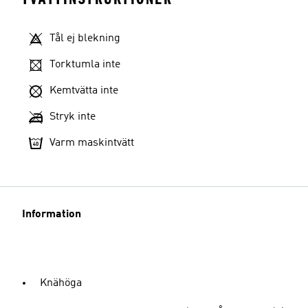
Tål ej blekning
Torktumla inte
Kemtvätta inte
Stryk inte
Varm maskintvätt
Information
Knähöga