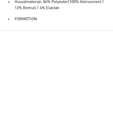
Huvudmaterial: 84% Polyester(100% Återvunnen) /
12% Bomull / 4% Elastan
FORMOTION