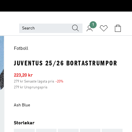
1
Fotboll
JUVENTUS 25/26 BORTASTRUMPOR
Reapris
223,20 kr
279 kr Senaste lägsta pris
-20%
Rabatt
279 kr Ursprungspris
Ash Blue
Storlekar