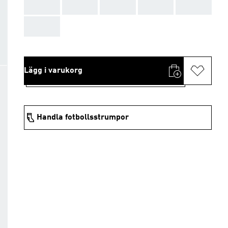
AAA
AAA
AAA
AAA
AAA
AAA
Lägg i varukorg
Handla fotbollsstrumpor