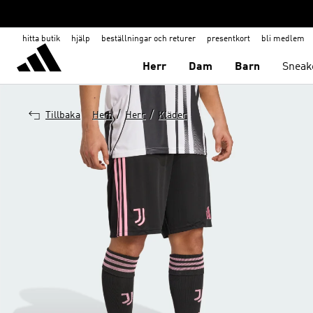
hitta butik
hjälp
beställningar och returer
presentkort
bli medlem
Herr
Dam
Barn
Sneak
/
/
Tillbaka
Hem
Herr
Kläder