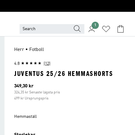
1
Herr • Fotboll
4.8
(12)
JUVENTUS 25/26 HEMMASHORTS
Aktuellt pris
349,30 kr
324,35 kr Senaste lägsta pris
499 kr Ursprungspris
Hemmaställ