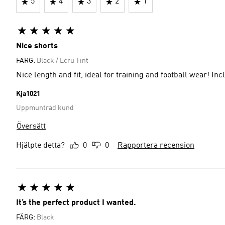
5
4
3
2
1
Nice shorts
FÄRG:
Black / Ecru Tint
Nice length and fit, ideal for training and football wear! In
Kja1021
Uppmuntrad kund
Översätt
Hjälpte detta?
0
0
Rapportera recension
It’s the perfect product I wanted.
FÄRG:
Black