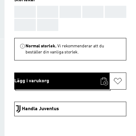
Storlekar
AAA
AAA
AAA
AAA
AAA
AAA
AAA
Normal storlek.
Vi rekommenderar att du
beställer din vanliga storlek.
Lägg i varukorg
Handla Juventus