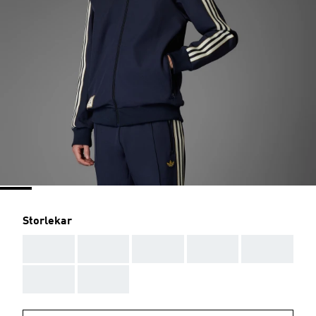
Storlekar
AAA
AAA
AAA
AAA
AAA
AAA
AAA