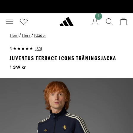
1
/
/
Hem
Herr
Kläder
5
(30)
JUVENTUS TERRACE ICONS TRÄNINGSJACKA
Pris
1 349 kr