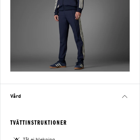
Vård
TVÄTTINSTRUKTIONER
Tål ej blekning