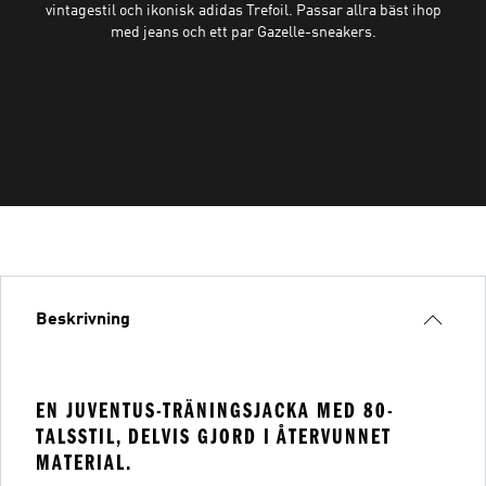
vintagestil och ikonisk adidas Trefoil. Passar allra bäst ihop
med jeans och ett par Gazelle-sneakers.
Beskrivning
EN JUVENTUS-TRÄNINGSJACKA MED 80-
TALSSTIL, DELVIS GJORD I ÅTERVUNNET
MATERIAL.