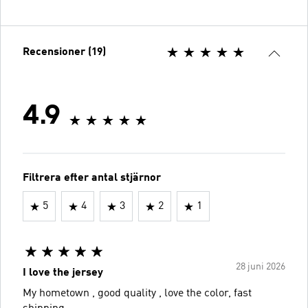
Recensioner (19)
4.9
Filtrera efter antal stjärnor
5
4
3
2
1
28 juni 2026
I love the jersey
My hometown , good quality , love the color, fast