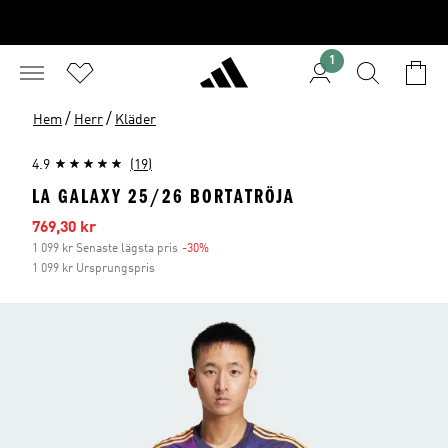
1
/
/
Hem
Herr
Kläder
4.9
(19)
LA GALAXY 25/26 BORTATRÖJA
Reapris
769,30 kr
1 099 kr Senaste lägsta pris
-30%
Rabatt
1 099 kr Ursprungspris