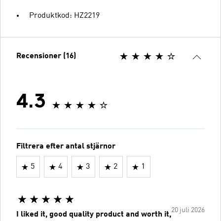
Produktkod: HZ2219
Recensioner (16)
4.3
Filtrera efter antal stjärnor
5
4
3
2
1
20 juli 2026
I liked it, good quality product and worth it,