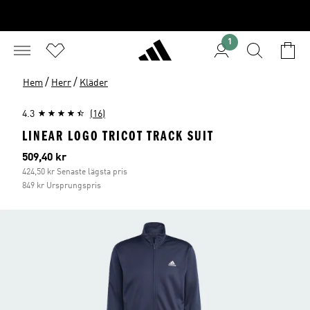
1
/
/
Hem
Herr
Kläder
4.3
(16)
LINEAR LOGO TRICOT TRACK SUIT
Aktuellt pris
509,40 kr
424,50 kr Senaste lägsta pris
849 kr Ursprungspris