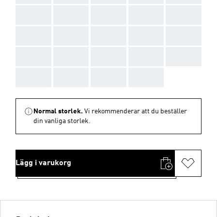
AAA
AAA
AAA
AAA
AAA
AAA
AAA
AAA
AAA
AAA
AAA
AAA
AAA
AAA
AAA
AAA
AAA
AAA
AAA
Normal storlek.
Vi rekommenderar att du beställer
din vanliga storlek.
Lägg i varukorg