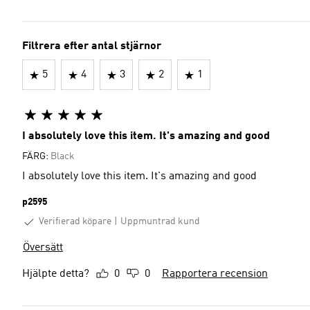
Filtrera efter antal stjärnor
5
4
3
2
1
I absolutely love this item. It's amazing and good
FÄRG:
Black
I absolutely love this item. It's amazing and good
p2595
Verifierad köpare
Uppmuntrad kund
Översätt
Hjälpte detta?
0
0
Rapportera recension