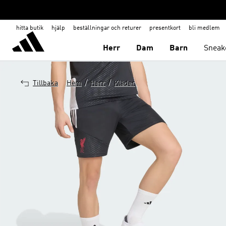
hitta butik
hjälp
beställningar och returer
presentkort
bli medlem
Herr
Dam
Barn
Sneak
/
/
Tillbaka
Hem
Herr
Kläder