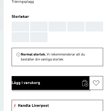
Träningsplagg
Storlekar
AAA
AAA
AAA
AAA
AAA
AAA
AAA
Normal storlek.
Vi rekommenderar att du
beställer din vanliga storlek.
Lägg i varukorg
Handla Liverpool