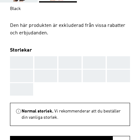
Black
Den här produkten är exkluderad från vissa rabatter
och erbjudanden.
Storlekar
AAA
AAA
AAA
AAA
AAA
AAA
AAA
AAA
AAA
AAA
AAA
Normal storlek.
Vi rekommenderar att du beställer
din vanliga storlek.