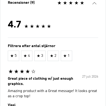
Recensioner (9)
4.7
Filtrera efter antal stjärnor
5
4
3
2
1
27 juli 2026
Great piece of clothing w/ just enough
graphics.
Amazing product with a Great message! It looks great
as a crop top!
Vipol