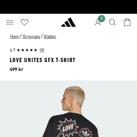
1
/
/
Hem
Originals
Kläder
4.7
(9)
LOVE UNITES GFX T-SHIRT
Pris
499 kr