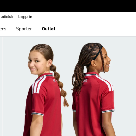
adiclub
Logga in
ers
Sporter
Outlet