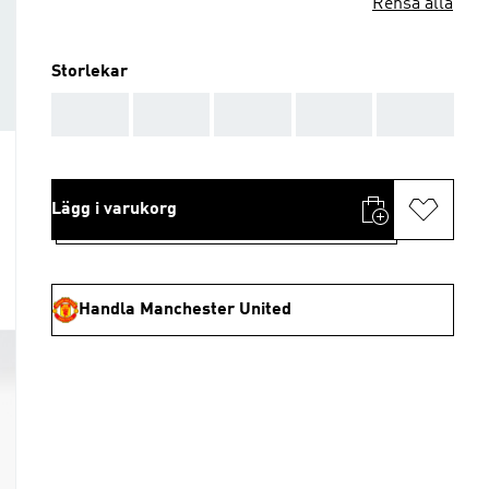
Rensa alla
Storlekar
AAA
AAA
AAA
AAA
AAA
Lägg i varukorg
Handla Manchester United