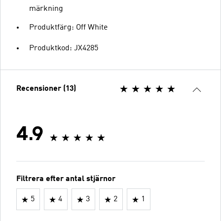
märkning
Produktfärg: Off White
Produktkod: JX4285
Recensioner (13)
4.9
Filtrera efter antal stjärnor
5
4
3
2
1