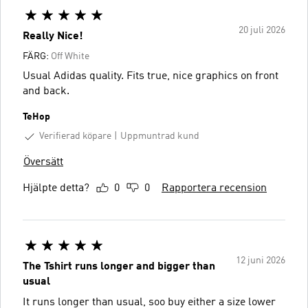
20 juli 2026
Really Nice!
FÄRG:
Off White
Usual Adidas quality. Fits true, nice graphics on front
and back.
TeHop
Verifierad köpare
Uppmuntrad kund
Översätt
Hjälpte detta?
0
0
Rapportera recension
12 juni 2026
The Tshirt runs longer and bigger than
usual
It runs longer than usual, soo buy either a size lower