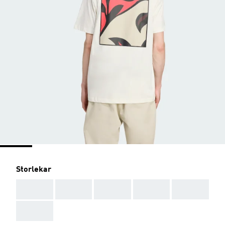
Storlekar
AAA
AAA
AAA
AAA
AAA
AAA