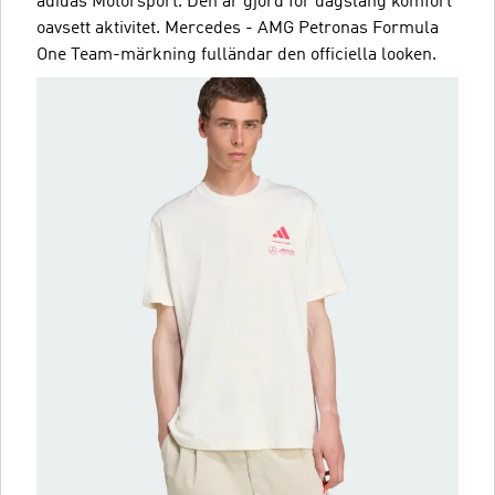
adidas Motorsport. Den är gjord för dagslång komfort
oavsett aktivitet. Mercedes - AMG Petronas Formula
One Team-märkning fulländar den officiella looken.