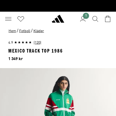
1
/
/
Hem
Fotboll
Kläder
4.9
(120)
MEXICO TRACK TOP 1986
Pris
1 349 kr