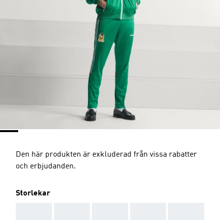
Den här produkten är exkluderad från vissa rabatter
och erbjudanden.
Storlekar
AAA
AAA
AAA
AAA
AAA