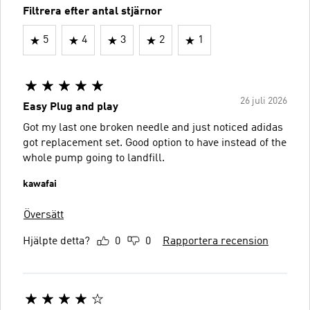
Filtrera efter antal stjärnor
5
4
3
2
1
26 juli 2026
Easy Plug and play
Got my last one broken needle and just noticed adidas
got replacement set. Good option to have instead of the
whole pump going to landfill.
kawafai
Översätt
Hjälpte detta?
0
0
Rapportera recension