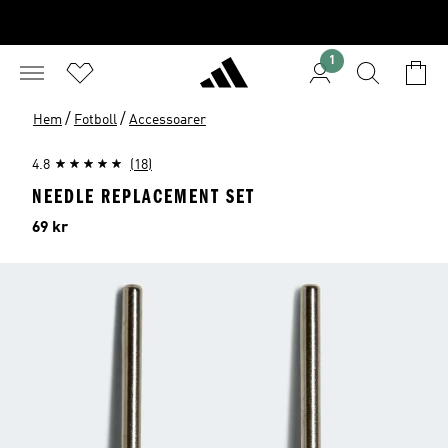
1
/
/
Hem
Fotboll
Accessoarer
4.8
(18)
NEEDLE REPLACEMENT SET
Pris
69 kr